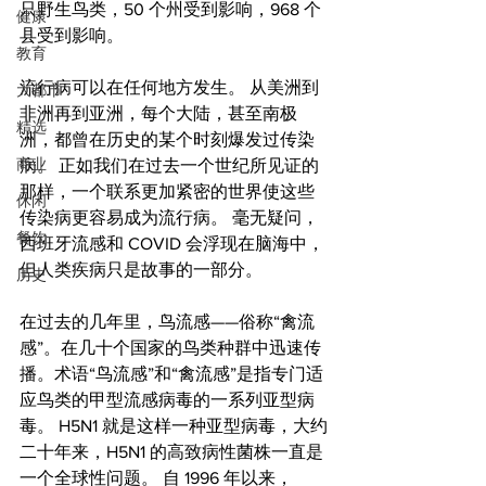
只野生鸟类，50 个州受到影响，968 个
健康
县受到影响。
教育
流行病可以在任何地方发生。 从美洲到
大都市
非洲再到亚洲，每个大陆，甚至南极
精选
洲，都曾在历史的某个时刻爆发过传染
商业
病。 正如我们在过去一个世纪所见证的
那样，一个联系更加紧密的世界使这些
休闲
传染病更容易成为流行病。 毫无疑问，
餐饮
西班牙流感和 COVID 会浮现在脑海中，
但人类疾病只是故事的一部分。
历史
在过去的几年里，鸟流感——俗称“禽流
感”。在几十个国家的鸟类种群中迅速传
播。术语“鸟流感”和“禽流感”是指专门适
应鸟类的甲型流感病毒的一系列亚型病
毒。 H5N1 就是这样一种亚型病毒，大约
二十年来，H5N1 的高致病性菌株一直是
一个全球性问题。 自 1996 年以来，