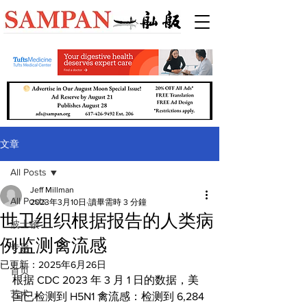
文章
All Posts
Jeff Millman
All Posts
2023年3月10日
讀畢需時 3 分鐘
世卫组织根据报告的人类病
波士顿
例监测禽流感
专题
已更新：
2025年6月26日
首页
根据 CDC 2023 年 3 月 1 日的数据，美
艺术
国已检测到 H5N1 禽流感：检测到 6,284 