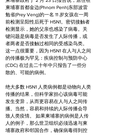
柬埔寨政府于 2 月 23 日报告说，居住在
柬埔寨首都金边(Phnom Penh)东部波雷
勉省(Prey Veng)的一名 11 岁女孩在一周
前检测呈阳性后死于 H5N1。密切接触者
检测显示，她的父亲也感染了病毒。关
键问题是病毒是否发生了人际传播，或
者两者是否接触过相同的受感染鸟类。
这一点很重要，因为 H5N1 在人与人之间
的传播极为罕见：疾病控制与预防中心 
(CDC) 在过去二十年中只报告了一些分
散的、可能的病例。
绝大多数 H5N1 人类病例都是动物向人类
传播的结果，但科学家担心该病毒可能
发生变异，从而更容易在人与人之间传
播。当然，容易和持续的人际传播会导
致人类疫情。 如果柬埔寨的病例是人传
人的例子，那么世卫组织必须迅速与柬
埔寨政府和邻国合作，确保病毒得到控