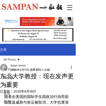
文章
All Posts
Adam Smith
All Posts
2025年4月11日
讀畢需時 3 分鐘
东北大学教授：现在发声更
波士顿
为重要
专题
已更新：
2025年8月18日
首页
随着全美国的国际学生因政治行动而面
艺术
临遣返威胁与签证被取消，大学也逐渐