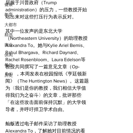
屈服于川普政府（Trump 
健康
administration）的压力，一些教授开始
教育
站出来对这些打压行为表示反对。
大都市
其中一位发声的是东北大学
精选
（Northeastern University）的助理教授
商业
Alexandra To。她与Kylie Ariel Bemis、
Rahul Bhargava、Richard Daynard、
休闲
Rachel Rosenbloom、Laura Edelson等
餐饮
教授共同撰写了一篇意见文章（Op-
Ed），本周发表在校园报纸《亨廷顿新
历史
闻》（The Huntington News）。这篇题
为〈我们是你的教授，我们相信大学值
得我们为之奋斗〉的文章，批评那些
「在这些攻击面前保持沉默」的大学领
导者，并呼吁捍卫学术自由。
舢舨透过电子邮件采访了助理教授
Alexandra To，了解她对目前情况的看