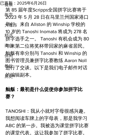
已更新：
2025年6月26日
健康
第 85 届年度Scripps全国拼字比赛将于 
教育
2023 年 5 月 28 日在马里兰州国家港口
举行。来自 Allston 的 Winship 学校的 
大都市
10 岁的 Tanoshi Inomata 将成为 278 名
精选
拼字选手之一。 Tanoshi 有机会成为 80 
商业
年来第二位将奖杯带回家的麻省居民。 
舢舨有幸分别与 Tanoshi 和 Winship 的
休闲
图书管理员兼拼字比赛教练 Aaron Noll 
餐饮
进行了交谈。以下是我们电子邮件对话
的编辑副本。
历史
​​舢舨：最初是什么促使你参加拼字比
赛？
TANOSHI：我从小就对字母很感兴趣。
我想阅读车牌上的字母表，那是我学习 
ABC 的第一步。我被选为课堂拼字比赛
的课堂代表。这让我参加了拼字比赛。