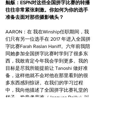
舢舨：ESPN对这些全国拼字比赛的转播
往往非常紧张刺激。你如何为你的选手
准备去面对那些摄影镜头？
AARON：在 我在Winship任职期间，我
们只有另一位选手在 2017 年进入全国拼
字比赛Farah Raslan Haniff。六年前我陪
同她参加全国拼字比赛时学到了很多东
西，我敢肯定今年我会学到更多。我的
目标是尽我所能提前让 Tanoshi 做好准
备，这样他就不会对他在那里看到的很
多东西感到惊讶。在我们的学习过程
中，我向他描述了全国拼字比赛礼堂的
样子，发音者是谁（Jacques Bailly）以
及他通常如何说话，过去全国拼字比赛
的有趣故事，如何避免犯基本的错误等
等。我希望他熟悉全国拼字比赛的细
节，这样他就不会对任何事情感到惊
讶，并且会感到足够自在，从而享受这