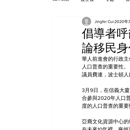
Jingfei Cui
2020年
历史
倡導者呼
論移民身
華人前進會的行政主
人口普查的重要性。 
議員費連，波士頓人口普
3月9日，在信義大
合參與2020年人
度的人口普查的重要
亞裔文化資源中心的執
在未來10年裡，麻