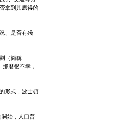
否拿到其應得的
況、是否有殘
劃（簡稱
，那麼很不幸，
的形式，波士頓
旬開始，人口普