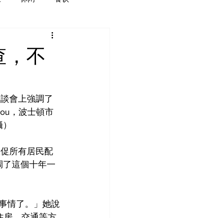
查，不
座談會上強調了
hou，波士頓市
攝）
敦促所有居民配
調了這個十年一
多事情了。」她說
住房、交通等方