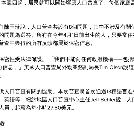
apata說，本週四起，居民就可以開始響應人口普查了。每個家
任陳玉珍說，人口普查共設有8個問題，其中不涉及有關
的問題為選答。所有在今年4月1日前出生的人，只要常住
普查中獲得的所有反饋都屬於保密信息。
保密性受法律保護。 「我們不能向任何政府機構——包
信息，」美國人口普查局外勤業務副局長Tim Olson說
」
供人口普查有關的協助。本次普查將首次通過13種語言進
英語等。紐約地區人口普查中心主任Jeff Behler說，
員，起薪為每小時27.50美元。
獻。