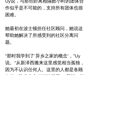
Uy说，与那些距离相隔数小时的团体合
作似乎是不可能的，支持所有团体也很
困难。
她最初在波士顿担任社区顾问，她说这
帮助她解决了所感受到的社区分离问
题。
“那时我学到了‘异乡之家的概念’，”Uy
说。“从新泽西搬来这里感觉相当孤独，
因为不认识任何人。这里的人都是各顾
各的，除非你主动打破僵局……我说，让
我们为了菲律宾、为了亚洲社区做点什
么，”Uy说。“哪怕只有几个小时的时
间，让这一天成为大家的‘异乡之家’。”