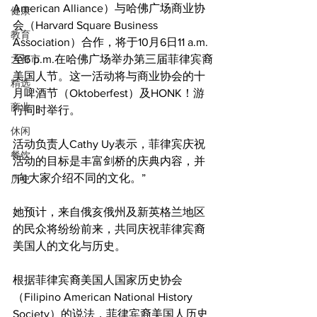
American Alliance）与哈佛广场商业协
健康
会（Harvard Square Business 
教育
Association）合作，将于10月6日11 a.m.
大都市
至6 p.m.在哈佛广场举办第三届菲律宾裔
美国人节。这一活动将与商业协会的十
精选
月啤酒节（Oktoberfest）及HONK！游
商业
行同时举行。
休闲
活动负责人Cathy Uy表示，菲律宾庆祝
餐饮
活动的目标是丰富剑桥的庆典内容，并
“向大家介绍不同的文化。”
历史
她预计，来自俄亥俄州及新英格兰地区
的民众将纷纷前来，共同庆祝菲律宾裔
美国人的文化与历史。
根据菲律宾裔美国人国家历史协会
（Filipino American National History 
Society）的说法，菲律宾裔美国人历史