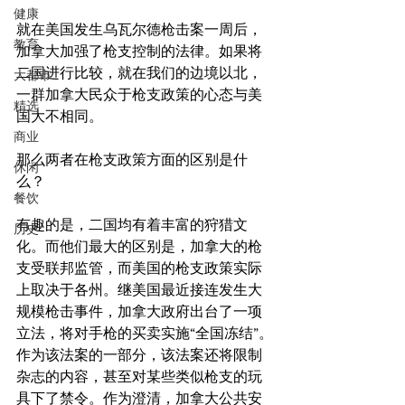
健康
就在美国发生乌瓦尔德枪击案一周后，
教育
加拿大加强了枪支控制的法律。如果将
二国进行比较，就在我们的边境以北，
大都市
一群加拿大民众于枪支政策的心态与美
精选
国大不相同。
商业
那么两者在枪支政策方面的区别是什
休闲
么？
餐饮
有趣的是，二国均有着丰富的狩猎文
历史
化。而他们最大的区别是，加拿大的枪
支受联邦监管，而美国的枪支政策实际
上取决于各州。继美国最近接连发生大
规模枪击事件，加拿大政府出台了一项
立法，将对手枪的买卖实施“全国冻结”。
作为该法案的一部分，该法案还将限制
杂志的内容，甚至对某些类似枪支的玩
具下了禁令。作为澄清，加拿大公共安