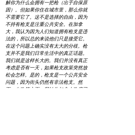
解你为什么会拥有一把枪（出于自保原
因）。但如果你住在城市里，那么你就
不需要它了。这不是选择的自由，因为
不持有枪支是注重公共安全。在加拿
大，我认为因为人们知道拥有枪支是违
法的，所以总的来说他们只是接受它。
在这个问题上确实没有太大的分歧。枪
支并不是我们日常生活中的真正话题。
我们就是这样长大的。我们并没有真正
考虑是否有一天，如果枪支政策突然放
松会怎样。是的，枪支是一个公共安全
问题，因为街头仍然有非法枪支。然
而，在政策方面，我认为加拿大政府已
经尽了自己的职责。唯一的例外是走私
问题。
我不担心加拿大的枪支。如果我觉得某
些区域不安全，我就不会去那里。中国
有句谚语“刀枪无眼”。我觉得如果更多的