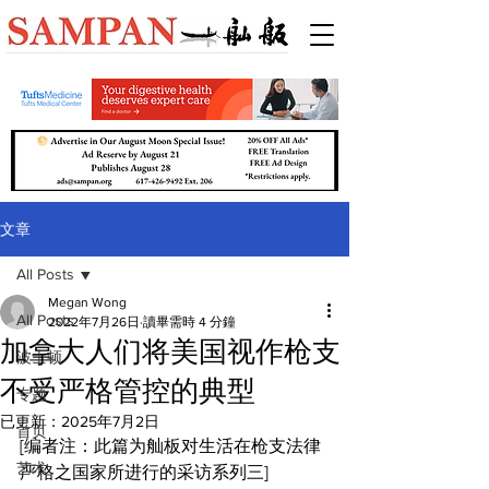
文章
All Posts
Megan Wong
All Posts
2022年7月26日
讀畢需時 4 分鐘
加拿大人们将美国视作枪支
波士顿
不受严格管控的典型
专题
已更新：
2025年7月2日
首页
[编者注：此篇为舢板对生活在枪支法律
艺术
严格之国家所进行的采访系列三]