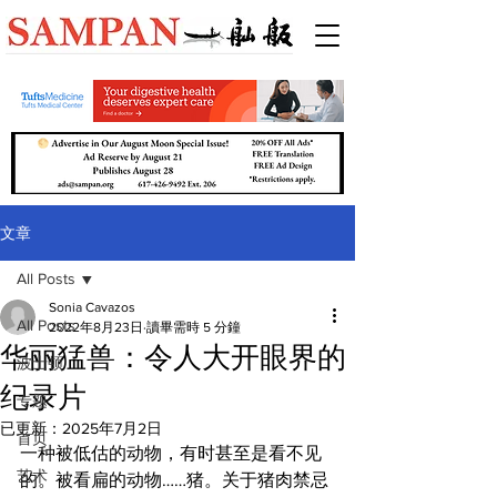
文章
All Posts
Sonia Cavazos
All Posts
2022年8月23日
讀畢需時 5 分鐘
华丽猛兽：令人大开眼界的
波士顿
纪录片
专题
已更新：
2025年7月2日
首页
一种被低估的动物，有时甚至是看不见
艺术
的。被看扁的动物……猪。关于猪肉禁忌