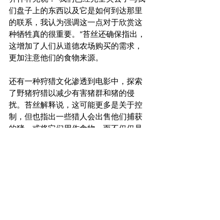
们盘子上的东西以及它是如何到达那里
的联系，我认为强调这一点对于欣赏这
种牺牲真的很重要。”苔丝还确保指出，
这增加了人们从道德农场购买的需求，
更加注意他们的食物来源。
还有一种狩猎文化渗透到电影中，探索
了野猪狩猎以减少有害猪群和猪的侵
扰。苔丝解释说，这可能更多是关于控
制，但也指出一些猎人会出售他们捕获
的猪，或将它们用作食物，而不仅仅是
猎杀它们。 “那天晚上的狩猎让我们意识
到这不是一件容易的事。作为对手，他
们非常有价值。”苔丝评论道。
以这种方式探索猪，让我们了解了它们
的危险程度，以及它们是如何被对待
的，以及它们是多么了不起的动物。就