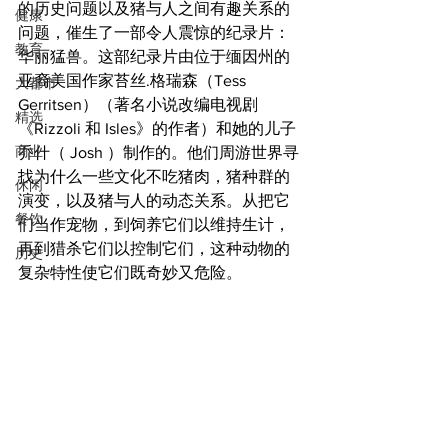
的历史问题以及猪与人之间有趣关系的
健康
问题，催生了一部令人震惊的纪录片：
教育
华丽猛兽。这部纪录片由位于缅因州的
亚裔美国作家苔丝.格瑞森（Tess 
大都市
Gerritsen）（著名小说改编电视剧
精选
《Rizzoli 和 Isles》的作者）和她的儿子
商业
乔什（ Josh ）制作的。他们周游世界寻
找为什么一些文化不吃猪肉，猪种群的
休闲
演变，以及猪与人的动态关系。从把它
餐饮
们当作宠物，到饲养它们以维持生计，
再到猎杀它们以控制它们，这种动物的
历史
复杂特性使它们既奇妙又危险。