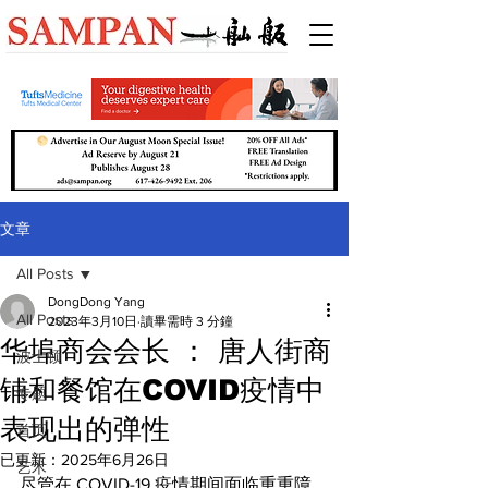
文章
All Posts
DongDong Yang
All Posts
2023年3月10日
讀畢需時 3 分鐘
华埠商会会长 ： 唐人街商
波士顿
铺和餐馆在COVID疫情中
专题
表现出的弹性
首页
已更新：
2025年6月26日
艺术
尽管在 COVID-19 疫情期间面临重重障