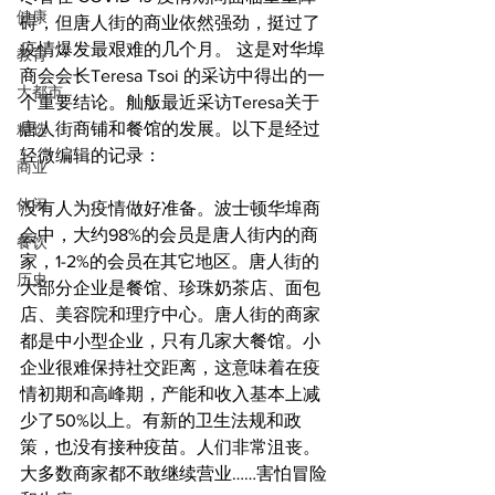
健康
碍，但唐人街的商业依然强劲，挺过了
疫情爆发最艰难的几个月。 这是对华埠
教育
商会会长Teresa Tsoi 的采访中得出的一
大都市
个重要结论。舢舨最近采访Teresa关于
唐人街商铺和餐馆的发展。以下是经过
精选
轻微编辑的记录：
商业
休闲
没有人为疫情做好准备。波士顿华埠商
会中，大约98%的会员是唐人街内的商
餐饮
家，1-2%的会员在其它地区。唐人街的
历史
大部分企业是餐馆、珍珠奶茶店、面包
店、美容院和理疗中心。唐人街的商家
都是中小型企业，只有几家大餐馆。小
企业很难保持社交距离，这意味着在疫
情初期和高峰期，产能和收入基本上减
少了50%以上。有新的卫生法规和政
策，也没有接种疫苗。人们非常沮丧。
大多数商家都不敢继续营业……害怕冒险