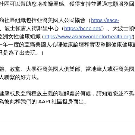
社區可以幫助您培養歸屬感、獲得支持並通過志願服務回
裔社區組織包括亞裔美國人公民協會（
https://aaca-
、波士頓唐人街鄰里中心（
https://bcnc.net/
）、大波士頓
g/) 和亞洲女性健康組織 (
https://www.asianwomenforhealth.org/
舉辦一年一度的亞裔美國人心理健康論壇和實現整體健康健康
，只是為了出去玩。）
體、教堂、大學亞裔美國人俱樂部、當地華人或亞裔美國
人聯繫的好方法。
健康或反亞裔種族主義的理解處於何處，請知道您並不孤
彼此和我們的 AAPI 社區挺身而出。