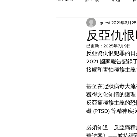
guest
2021年6月2
历史
反亞仇恨
已更新：
2025年7月9日
反亞裔仇恨犯罪的日
2021 國家報告記錄了
接觸和害怕種族主義
甚至在冠狀病毒大流行
獲得文化知情的護理
反亞裔種族主義的恐
礙 (PTSD) 等精神疾
必須知道，反亞裔種族
華法案》——並持續