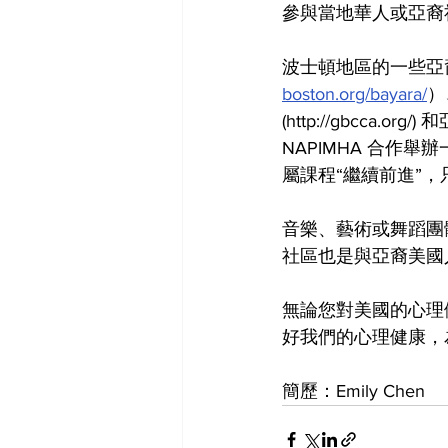
參與當地華人或亞裔
波士頓地區的一些亞
boston.org/bayara/
）
(http://gbcca.or
NAPIMHA 合作
屬課程“繼續前進”
音樂、藝術或舞蹈團
社區也是與亞裔美國
無論您對美國的心理
好我們的心理健康，為
簡歷：Emily Chen