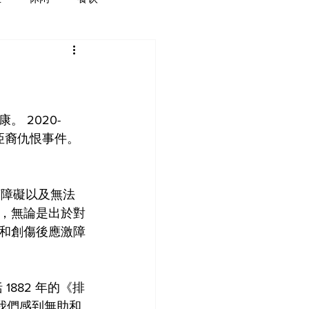
 2020-
起反亞裔仇恨事件。
言障礙以及無法
，無論是出於對
和創傷後應激障
1882 年的《排
我們感到無助和