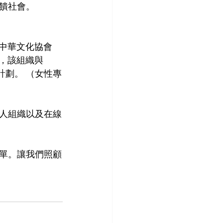
饋社會。
中華文化協會
)，該組織與 
計劃。 （女性專
人組織以及在線
單。讓我們照顧