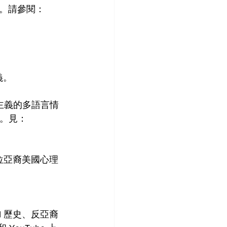
。請參閱：
義。
主義的多語言情
議。見：
客，其中四位亞裔美國心理
I 歷史、反亞裔