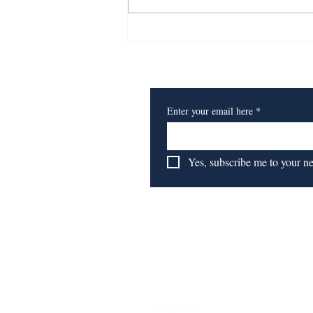
​订阅我们的报纸
Enter your email here
*
Yes, subscribe me to your n