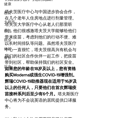
健康
塔夫茨医疗中心与中国进步协会合作，
教育
在几个老年人住房地点进行剂量管理。
大都市
塔夫茨大学医疗中心从老人们那里听
到，他们很感激塔夫茨大学能够给他们
精选
带来疫苗，考虑到他们的行动不便、难
商业
以长时间排队等问题。虽然塔夫茨医疗
休闲
中心一直很忙，塔夫茨很高兴有机会与
我们的社区合作伙伴一起工作，把疫苗
餐饮
带到社区，帮助保持我们的社区安全。
历史
如果您的年龄在18岁及以上，您有资格
购买Moderna或强生COVID-19增强剂。
辉瑞COVID-19助推器现在适用于16岁及
以上的任何人，只要他们在首次辉瑞疫
苗接种系列后至少有6个月。
塔夫斯医疗
中心将为不会说英语的居民提供口译服
务。