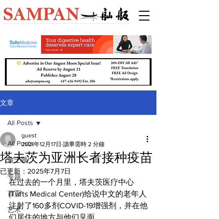
文章
All Posts
guest
All Posts
2021年12月17日
讀畢需時 2 分鐘
塔夫茨为亚洲长者接种疫苗
波士顿
已更新：
2025年7月7日
专题
在过去的一个月里，塔夫茨医疗中心
首页
(Tufts Medical Center)给说中文的老年人
注射了160多剂COVID-19增强剂，并在他
艺术
们居住的地方与他们见面。