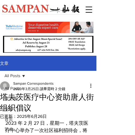
文章
All Posts
Sampan Correspondents
All Posts
2023年3月25日
讀畢需時 2 分鐘
塔夫茨医疗中心资助唐人街
波士顿
组织倡议
专题
已更新：
2025年6月26日
首页
2023 年 2 月 27 日，星期一，塔夫茨医
艺术
疗中心举办了一次社区福利招待会，将