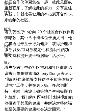
社区合作伙伴聚集在一起，彼此见面或
健康
重新联系，了解彼此的努力，分享最佳
教育
实践，并就改善健康的举措展开合作 未
来几年的社区。
大都市
精选
塔夫茨医疗中心向 20 个社区合作伙伴提
商业
供赠款，其中 5 个组织位于唐人街，他
们将通过专注于行为健康、获得护理和
休闲
服务以及/或财务稳定性和流动性的项目
餐饮
来支持和提升波士顿居民生活水平。
历史
塔夫茨医疗中心社区福利和社区健康倡
议执行董事曾雪清(Sherry Dong) 表示：
“我们很自豪能够支持这些不知疲倦持之
以恒地工作，并在唐人街、多尔切斯
特、南端、南波士顿等地产生积极影响
的组织。 我们的社区福利计划使我们能
够投资于邻居的健康，并解决对整体福
祉至关重要的健康社会决定因素。”