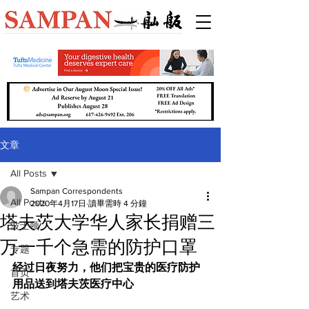
文章
All Posts
Sampan Correspondents
All Posts
2020年4月17日
讀畢需時 4 分鐘
塔夫茨大学华人家长捐赠三
波士顿
万一千个急需的防护口罩
专题
经过日夜努力，他们把宝贵的医疗防护
首页
用品送到塔夫茨医疗中心
艺术