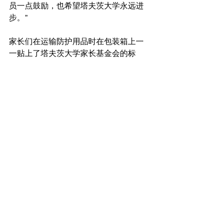
员一点鼓励，也希望塔夫茨大学永远进
步。”
家长们在运输防护用品时在包装箱上一
一贴上了塔夫茨大学家长基金会的标
志，一只大象和一只小象；在标志旁边
又贴了一金句：“同情、韧性、团结。我
们将会一起胜利！”这句话也许是对他们
的感受的最好总结。
如需要原文，请联系“今日塔夫茨大学”
https://now.tufts.edu/articles/tufts-
parents-china-donate-31000-n95-masks
.
Top News