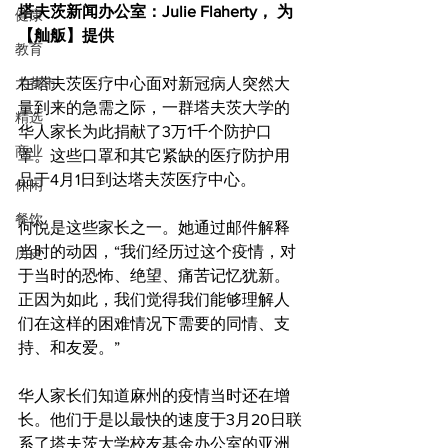
塔夫茨新闻办公室：Julie Flaherty， 为
健康
【舢舨】提供
教育
大都市
在塔夫茨医疗中心面对新冠病人突然大
量到来的急需之际，一群塔夫茨大学的
精选
华人家长为此捐献了3万1千个防护口
商业
罩。这些口罩和其它紧缺的医疗防护用
品于4月1日到达塔夫茨医疗中心。
休闲
餐饮
何悦是这些家长之一。她通过邮件解释
当时的动因，“我们经历过这个疫情，对
历史
于当时的恐怖、绝望、痛苦记忆犹新。
正因为如此，我们觉得我们能够理解人
们在这样的困难情况下需要的同情、支
持、和友爱。”
华人家长们知道麻州的疫情当时还在增
长。他们于是以最快的速度于3月20日联
系了塔夫茨大学校友基金办公室的亚洲