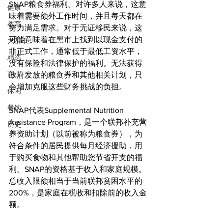
SNAP粮食券福利。对许多人来说，这意
健康
味着需要额外工作时间，并且每天都在
教育
努力满足需求。对于无证移民来说，这
可能意味着在黑市上找到以现金支付的
大都市
非正式工作，通常低于最低工资水平，
精选
没有保险和法律保护的福利。无法获得
商业
政府发放的粮食券和其他相关计划，只
会增加克服这些财务挑战的负担。
休闲
餐饮
SNAP代表Supplemental Nutrition 
Assistance Program，是一个联邦补充营
历史
养资助计划（以前被称为粮食券），为
符合条件的居民提供每月经济援助，用
于购买食物和其他帮助您节省开支的福
利。SNAP的资格基于收入和家庭规模。
总收入限额相当于当前联邦贫困水平的
200%，是家庭在税收和扣除前的收入金
额。