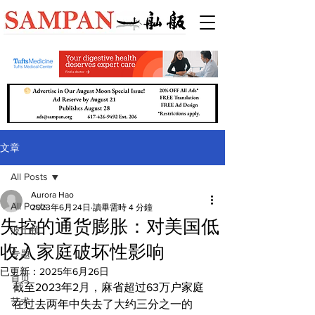
文章
All Posts
Aurora Hao
All Posts
2023年6月24日
讀畢需時 4 分鐘
失控的通货膨胀：对美国低
波士顿
收入家庭破坏性影响
专题
已更新：
2025年6月26日
首页
截至2023年2月，麻省超过63万户家庭
艺术
在过去两年中失去了大约三分之一的