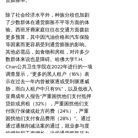
货膨胀率。
除了社会经济水平外，种族分歧也加剧
了少数群体在通货膨胀不平等方面的体
验。西班牙裔家庭往往在交通方面拨款
更多预算，其中因汽油价格和汽车保险
等因素而更容易受到通货膨胀的影响。
其他必需品，如食物和房租，对许多少
数群体来说也是障碍。哈佛大学T.H. 
Chan公共卫生学院在2022年进行的一项
调查显示，“更多的黑人租户（16%）表
示在过去一年内曾被驱逐或受到驱逐威
胁，而白人租户中只有9%”，以及低收入
亚裔成年人报告“严重困扰他们支付抵押
贷款或房租（32%），严重困扰他们支
付医疗保健或处方药费（24%），严重
困扰他们支付食品费用（28%）”。通过
通过通胀削减法案的通过，就业参与度
的增加和工资增长，这些通货膨胀压力