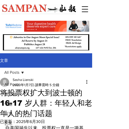
文章
All Posts
Sasha Lianski
All Posts
2023年1月7日
讀畢需時 5 分鐘
将投票权扩大到波士顿的
波士顿
16-17 岁人群：年轻人和老
专题
年人的热门话题
首页
已更新：
2025年6月30日
艺术
自美国诞生以来，投票权一直是一项基