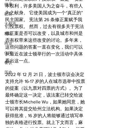
健康
本权利，许多美国人为之奋斗，有些人
为之献身。 它使美国成为一个“真正的”
教育
民主国家。 宪法第 26 条修正案赋予我
大都市
们投票权。 然而，过去有很多关于宪法
修正案是否可以改变，以及城市和州是
精选
否有权带来这些改变的讨论。多年来，
商业
这些问题的答案一直在变化，我们可以
休闲
从最近在波士顿举行的一次活动中具体
看出这一点。
餐饮
历史
2022 年 12 月 21 日，波士顿市议会决定
支持允许 16-17 岁的人在城市选举中投票
的提案（以九票对四票的方式）。为了
最终确定这一决定，该法案已转交给波
士顿市长Michelle Wu，如果她同意，她
可以将其提交给州立法机构。如果决定
获得批准，16 岁的人将能够通过填写单
独的表格进行投票。就上下文而言，麻