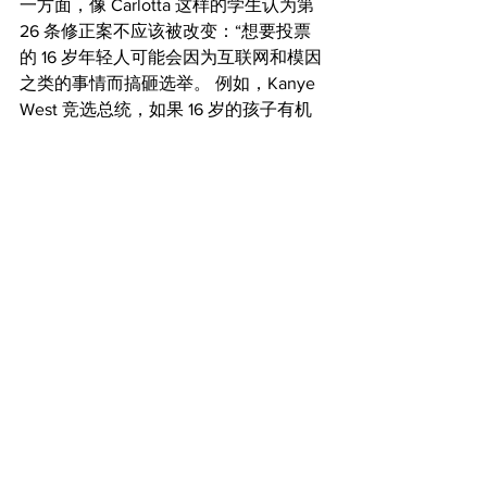
一方面，像 Carlotta 这样的学生认为第 
26 条修正案不应该被改变：“想要投票
的 16 岁年轻人可能会因为互联网和模因
之类的事情而搞砸选举。 例如，Kanye 
West 竞选总统，如果 16 岁的孩子有机
会投票，他会得到更多的选票，即使他
不是一个认真的候选人”。
虽然在全国范围内降低投票年龄存在分
歧，但大多数波士顿青少年同意市议会
的决定。 综上所述，波士顿并不是第一
个进行降低投票年龄的城市。马里兰州
(Maryland) 的一些城镇，如格林贝尔特 
(Greenbelt) ，已经将投票年龄下调至 16 
岁，如果州立法机构批准 16 岁的人投
票，波士顿将被列入名单。      
无论这个决定是否会通过，看到我们社
会的年轻人融入政治格局的趋势令人兴