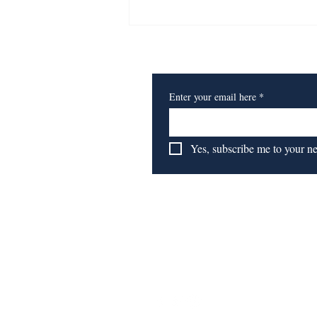
​订阅我们的报纸
Enter your email here
*
Yes, subscribe me to your n