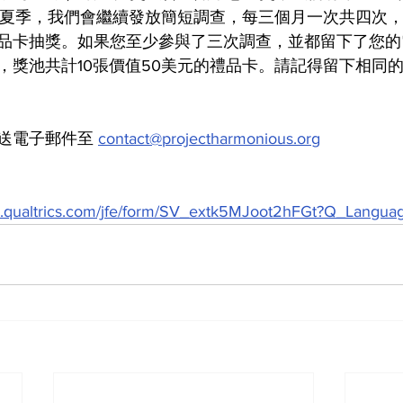
1年夏季，我們會繼續發放簡短調查，每三個月一次共四次
品卡抽獎。如果您至少參與了三次調查，並都留下了您的
，獎池共計10張價值50美元的禮品卡。請記得留下相同
送電子郵件至 
contact@projectharmonious.org
1.qualtrics.com/jfe/form/SV_extk5MJoot2hFGt?Q_Langu