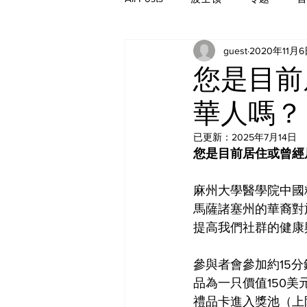
guest
2020年11月
历史
您是目前
華人嗎？
已更新：
2025年7月14日
您是目前居住或曾經
麻州大學醫學院中國
馬薩諸塞州的華裔對
提高我們社群的健康
參與者會參加約15
品為一只價值150美
禮品卡進入獎池（上