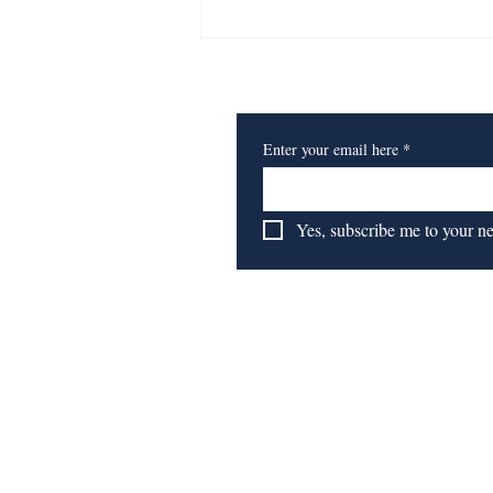
​订阅我们的报纸
Enter your email here
*
Yes, subscribe me to your n