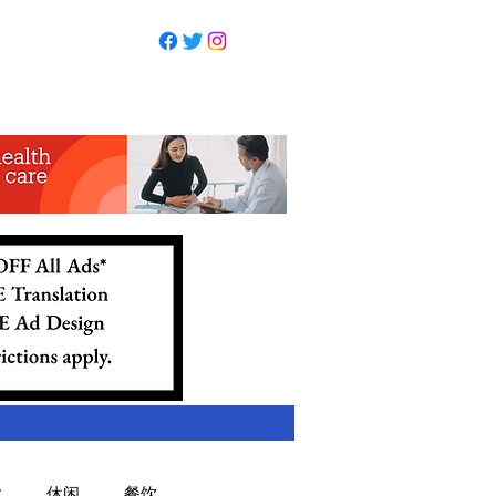
业
休闲
餐饮