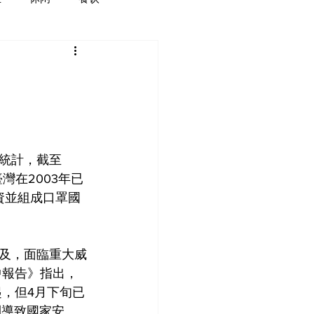
)統計，截至
灣在2003年已
資並組成口罩國
及，面臨重大威
年中報告》指出，
起，但4月下旬已
則導致國家安