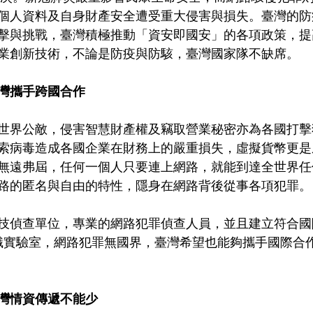
個人資料及自身財產安全遭受重大侵害與損失。臺灣的防
擊與挑戰，臺灣積極推動「資安即國安」的各項政策，提
業創新技術，不論是防疫與防駭，臺灣國家隊不缺席。
灣攜手跨國合作
世界公敵，侵害智慧財產權及竊取營業秘密亦為各國打擊
索病毒造成各國企業在財務上的嚴重損失，虛擬貨幣更是
無遠弗屆，任何一個人只要連上網路，就能到達全世界任
路的匿名與自由的特性，隱身在網路背後從事各項犯罪。
技偵查單位，專業的網路犯罪偵查人員，並且建立符合國
數位鑑識實驗室，網路犯罪無國界，臺灣希望也能夠攜手國際
灣情資傳遞不能少