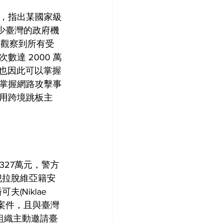
告，指出某國家級
不少臺灣的政府機
們觀察到所有受
達 2000 萬
，也因此可以掌握
掌握網路攻擊事
用跨境跳板主
327萬元，警方
犯拉脫維亞籍安
夫(Niklae 
領案件，且與臺灣
警組織主動邀請臺