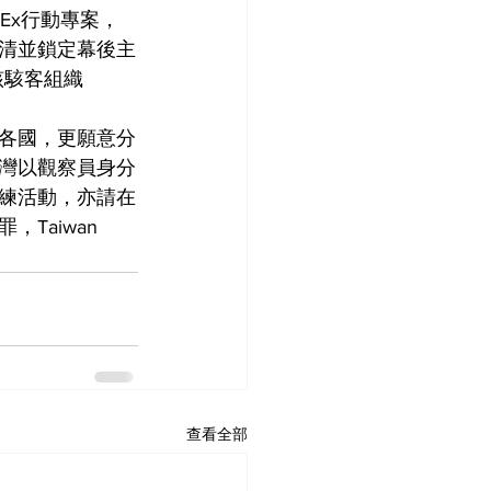
iEx行動專案，
清並鎖定幕後主
該駭客組織
各國，更願意分
灣以觀察員身分
練活動，亦請在
aiwan 
查看全部