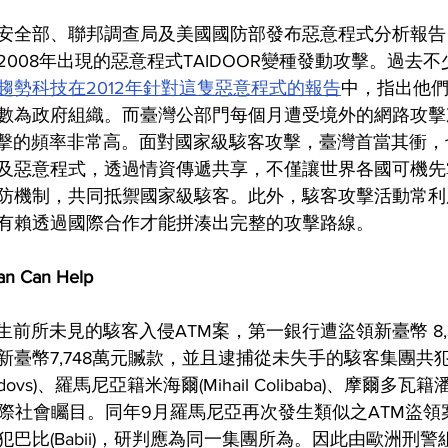
國土安全部、聯邦調查局及美國國防部發布惡意程式分析報
008年出現的惡意程式TAIDOOR變種發動攻擊。過去
趨勢科技在2012年針對這隻惡意程式的報告
中，指出他
數為政府組織。而臺灣公部門每個月遭受境外的網路攻擊次數
，受攻擊的頻率非常高。面對國家級駭客攻擊，臺灣首當其衝
及惡意程式，透過情資傳遞共享，不僅讓世界各國可機先
防機制，共同抵禦國家級駭客。此外，駭客攻擊活動常利
有賴透過國際合作才能拼湊出完整的攻擊路線。
Can Help
灣發生前所未見的駭客入侵ATM案，第一銀行遭盜領新臺幣 8,
新臺幣7,748萬元贓款，並且逮捕從未失手的駭客集團共
gudovs)、羅馬尼亞籍米海爾(Mihail Colibaba)、摩爾多瓦籍潘可
受到國際社會矚目。同年9月羅馬尼亞再次發生類似之ATM盜
巴比(Babii)，研判應為同一集團所為。因此由歐洲刑