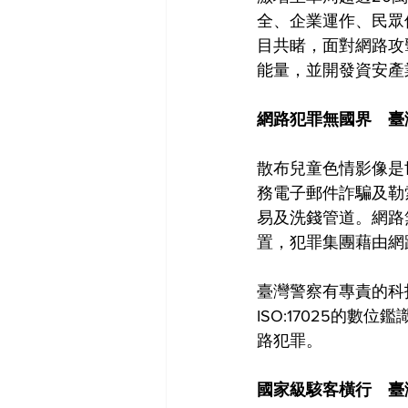
全、企業運作、民眾
目共睹，面對網路攻
能量，並開發資安產
網路犯罪無國界　臺
散布兒童色情影像是
務電子郵件詐騙及勒
易及洗錢管道。網路
置，犯罪集團藉由網
臺灣警察有專責的科
ISO:17025的
路犯罪。
國家級駭客橫行　臺