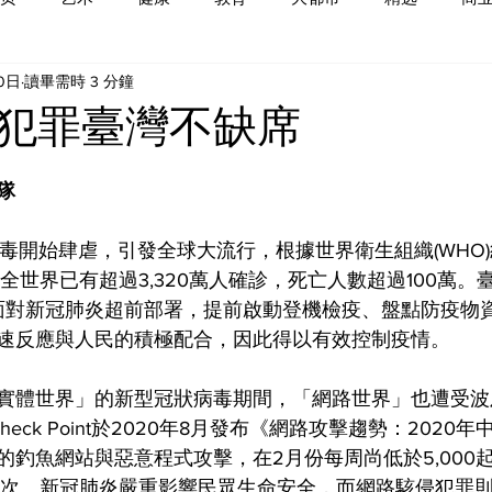
20日
讀畢需時 3 分鐘
犯罪臺灣不缺席
隊
病毒開始肆虐，引發全球大流行，根據世界衛生組織(WHO
止全世界已有超過3,320萬人確診，死亡人數超過100萬。臺
，面對新冠肺炎超前部署，提前啟動登機檢疫、盤點防疫物
速反應與人民的積極配合，因此得以有效控制疫情。
實體世界」的新型冠狀病毒期間，「網路世界」也遭受波
heck Point於2020年8月發布《網路攻擊趨勢：2020
的釣魚網站與惡意程式攻擊，在2月份每周尚低於5,000
萬次。新冠肺炎嚴重影響民眾生命安全，而網路駭侵犯罪