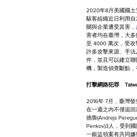
2020年8月美國
駭客組織近日利用自2
關與企業遭受其害，
害者均在臺灣，大多
至 4000 萬次
許多攻擊來源、手法
件，並且可以建立聯
機，製造偵查斷點，
打擊網路犯罪　Taiwan 
2016年 7月，臺
在一週之內不僅追回
德魯(Andrejs Pere
Penkov)3人，
一銀盜領案有共同嫌犯