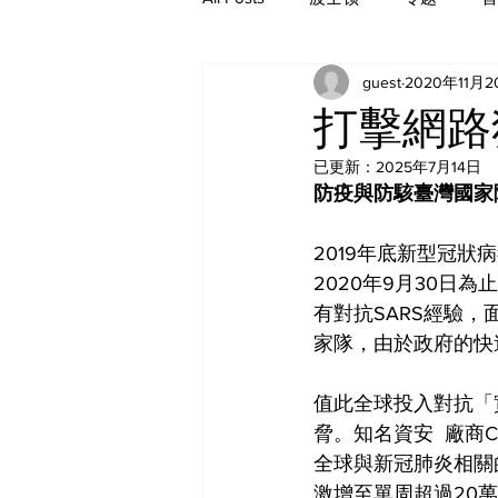
guest
2020年11月
历史
打擊網路
已更新：
2025年7月14日
防疫與防駭臺灣國家
2019年底新型冠狀
2020年9月30日為
有對抗SARS經驗
家隊，由於政府的快
值此全球投入對抗「
脅。知名資安  廠商C
全球與新冠肺炎相關
激增至單周超過20