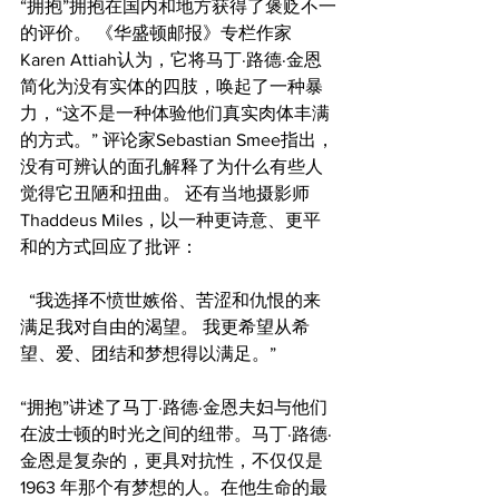
“拥抱”拥抱在国内和地方获得了褒贬不一
的评价。 《华盛顿邮报》专栏作家
Karen Attiah认为，它将马丁·路德·金恩
简化为没有实体的四肢，唤起了一种暴
力，“这不是一种体验他们真实肉体丰满
的方式。” 评论家Sebastian Smee指出，
没有可辨认的面孔解释了为什么有些人
觉得它丑陋和扭曲。 还有当地摄影师
Thaddeus Miles，以一种更诗意、更平
和的方式回应了批评：
  “我选择不愤世嫉俗、苦涩和仇恨的来
满足我对自由的渴望。 我更希望从希
望、爱、团结和梦想得以满足。”
“拥抱”讲述了马丁·路德·金恩夫妇与他们
在波士顿的时光之间的纽带。马丁·路德·
金恩是复杂的，更具对抗性，不仅仅是 
1963 年那个有梦想的人。在他生命的最