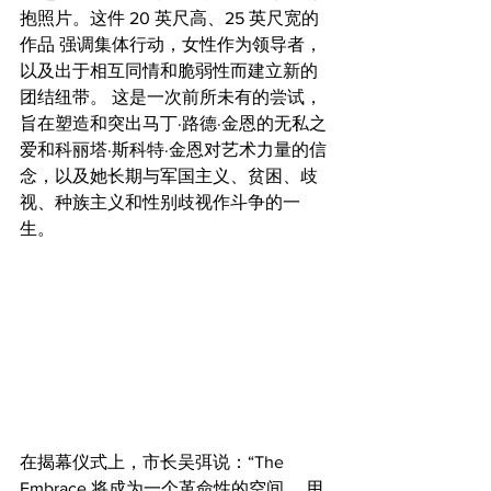
抱照片。这件 20 英尺高、25 英尺宽的
作品 强调集体行动，女性作为领导者，
以及出于相互同情和脆弱性而建立新的
团结纽带。 这是一次前所未有的尝试，
旨在塑造和突出马丁·路德·金恩的无私之
爱和科丽塔·斯科特·金恩对艺术力量的信
念，以及她长期与军国主义、贫困、歧
视、种族主义和性别歧视作斗争的一
生。
在揭幕仪式上，市长吴弭说：“The 
Embrace 将成为一个革命性的空间， 用