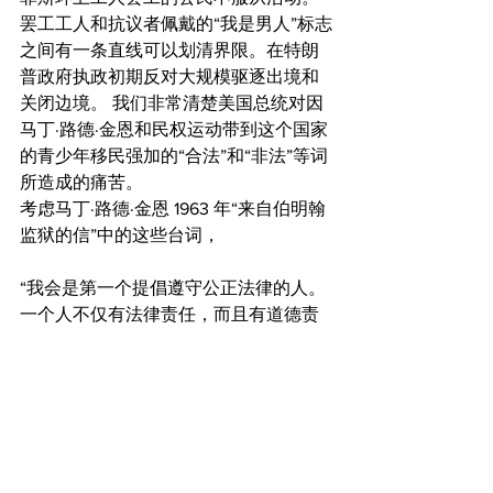
罢工工人和抗议者佩戴的“我是男人”标志
之间有一条直线可以划清界限。在特朗
普政府执政初期反对大规模驱逐出境和
关闭边境。 我们非常清楚美国总统对因
马丁·路德·金恩和民权运动带到这个国家
的青少年移民强加的“合法”和“非法”等词
所造成的痛苦。
考虑马丁·路德·金恩 1963 年“来自伯明翰
监狱的信”中的这些台词， 
“我会是第一个提倡遵守公正法律的人。 
一个人不仅有法律责任，而且有道德责
任去遵守公正的法律。相反，一个人有
道德责任去遵守不公正的法律。 我同意
圣奥古斯丁的观点，‘不公正的法律根本
就不是法律。”