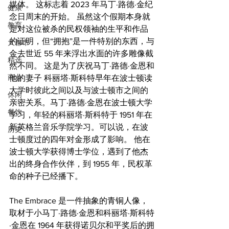
媒体。 这标志着 2023 年马丁·路德·金纪
健康
念日周末的开始。 虽然这个假期本身就
教育
是对这位被杀的民权领袖的生平和作品
的证明，但“拥抱”是一件特别的东西，与
大都市
金去世近 55 年来浮出水面的许多雕像截
精选
然不同。 这是为了庆祝马丁·路德·金恩和
商业
他的妻子 科丽塔·斯科特早年在波士顿读
大学时彼此之间以及与波士顿市之间的
休闲
亲密关系。马丁·路德·金恩在波士顿大学
餐饮
学习，年轻的科丽塔·斯科特于 1951 年在
新英格兰音乐学院学习。可以说，在波
历史
士顿度过的四年对金形成了影响。 他在
波士顿大学获得博士学位，遇到了他杰
出的终身合作伙伴，到 1955 年，民权革
命的种子已经播下。
The Embrace 是一件抽象的青铜人像，
取材于小马丁·路德·金恩和科丽塔·斯科特
·金恩在 1964 年获得诺贝尔和平奖后的拥