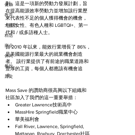
劃，這是一項新的勞動力發展計劃，旨
健康
在提高能源效率勞動力並增加該行業歷
教育
來代表性不足的個人獲得機會的機會，
大都市
包括女性、有色人種和 LGBTQI+、第一
代和 / 或多語種人士。
精选
商业
自 2010 年以來，能效行業增長了 86%，
是美國能源行業最大的就業機會創造
休闲
者。 該行業提供了有前途的職業道路和
餐饮
豐厚的工資，每個人都應該有機會追
求。
历史
Mass Save 的讚助商很高興以下組織和
社區加入了我們的這一重要舉措：
Greater Lawrence技術高中
MassHire Springfield職業中心
華美福利會
Fall River, Lawrence, Springfield, 
Mattapan, Roxbury, Dorchester社區