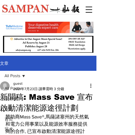
文章
All Posts
guest
All Posts
2021年7月23日
讀畢需時 3 分鐘
新聞稿: Mass Save 宣布
波士顿
啟動清潔能源途徑計劃
专题
贊助商Mass Save®,馬薩諸塞州的天然氣
首页
和電力公用事業以及能源效率服務提供
艺术
商的合作, 已宣布啟動清潔能源途徑計