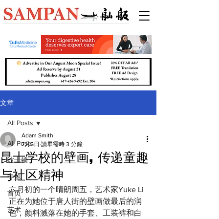
文章
All Posts
Adam Smith
All Posts
7月6日
讀畢需時 3 分鐘
昆士学校的壁画, 传递童趣
波士顿
与社区精神
专题
六月初的一个晴朗周五，艺术家Yuke Li
首页
正在为她位于唐人街的壁画做最后的润
艺术
色，颜料溅落在她的手套、工装裤和白