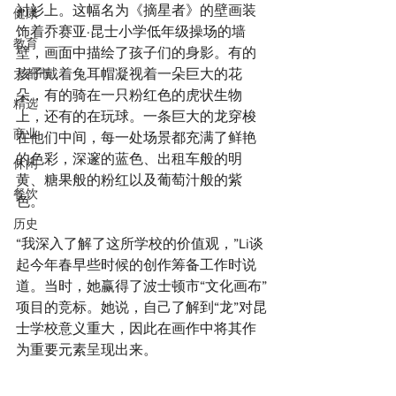
衬衫上。这幅名为《摘星者》的壁画装
健康
饰着乔赛亚·昆士小学低年级操场的墙
教育
壁，画面中描绘了孩子们的身影。有的
大都市
孩子戴着兔耳帽凝视着一朵巨大的花
朵，有的骑在一只粉红色的虎状生物
精选
上，还有的在玩球。一条巨大的龙穿梭
商业
在他们中间，每一处场景都充满了鲜艳
的色彩，深邃的蓝色、出租车般的明
休闲
黄、糖果般的粉红以及葡萄汁般的紫
餐饮
色。
历史
“我深入了解了这所学校的价值观，”Li谈
起今年春早些时候的创作筹备工作时说
道。当时，她赢得了波士顿市“文化画布”
项目的竞标。她说，自己了解到“龙”对昆
士学校意义重大，因此在画作中将其作
为重要元素呈现出来。