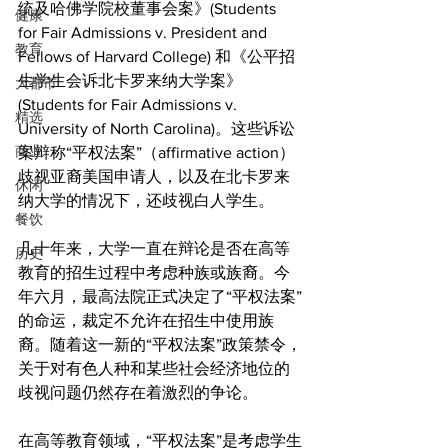
统及哈佛学院校董事会案》(Students 
健康
for Fair Admissions v. President and 
教育
Fellows of Harvard College) 和《公平招
生学生会诉北卡罗来纳大学案》
大都市
(Students for Fair Admissions v. 
精选
University of North Carolina)。这些诉讼
商业
案辩称“平权法案”（affirmative action）
歧视亚裔美国申请人，以及在北卡罗来
休闲
纳大学的情况下，还歧视白人学生。
餐饮
几十年来，大学一直在辩论是否在高等
历史
教育的招生过程中考虑种族或族裔。今
年六月，最高法院正式决定了“平权法案”
的命运，裁定不允许在招生中使用族
裔。随着这一新的“平权法案”政策禁令，
关于对有色人种和某些社会经济地位的
歧视问题仍然存在着激烈的争论。
在高等教育领域，“平权法案”是考虑学生