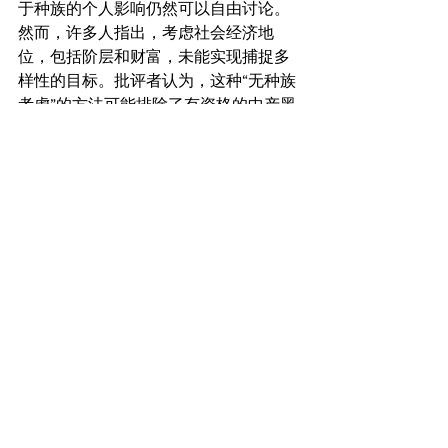
于种族的个人影响仍然可以自由讨论。
然而，许多人指出，考虑社会经济地
位，包括阶层和财富，未能实现捕捉多
样性的目标。批评者认为，这种“无种族
考虑”的方法可能排除了有资格的中产黑
人、棕色人种和美洲原住民学生，因为
他们可能不会因低社会经济地位而获得
优惠待遇，尽管他们面临着减少教育机
会的制度性障碍。批评者声称，“平权法
案”政策忽视了种族的重要性，以及这一
庞大族群的潜力，停止承认其目标是为
边缘化学生提供公平和平等的机会，而
这些学生可能不符合社会的经济制度。