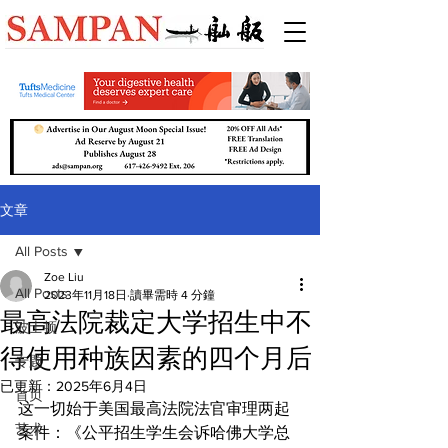
文章
All Posts
Zoe Liu
All Posts
2023年11月18日
讀畢需時 4 分鐘
最高法院裁定大学招生中不
波士顿
得使用种族因素的四个月后
专题
已更新：
2025年6月4日
首页
这一切始于美国最高法院法官审理两起
艺术
案件：《公平招生学生会诉哈佛大学总