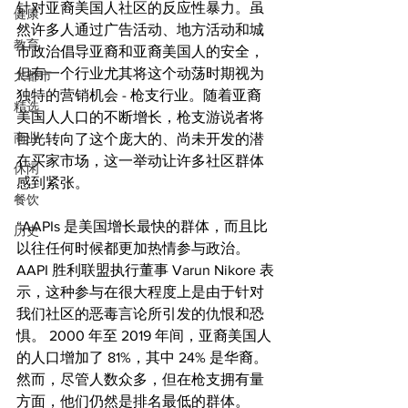
针对亚裔美国人社区的反应性暴力。虽
健康
然许多人通过广告活动、地方活动和城
教育
市政治倡导亚裔和亚裔美国人的安全，
但有一个行业尤其将这个动荡时期视为
大都市
独特的营销机会 - 枪支行业。随着亚裔
精选
美国人人口的不断增长，枪支游说者将
商业
目光转向了这个庞大的、尚未开发的潜
在买家市场，这一举动让许多社区群体
休闲
感到紧张。
餐饮
“AAPIs 是美国增长最快的群体，而且比
历史
以往任何时候都更加热情参与政治。 
AAPI 胜利联盟执行董事 Varun Nikore 表
示，这种参与在很大程度上是由于针对
我们社区的恶毒言论所引发的仇恨和恐
惧。 2000 年至 2019 年间，亚裔美国人
的人口增加了 81%，其中 24% 是华裔。
然而，尽管人数众多，但在枪支拥有量
方面，他们仍然是排名最低的群体。 