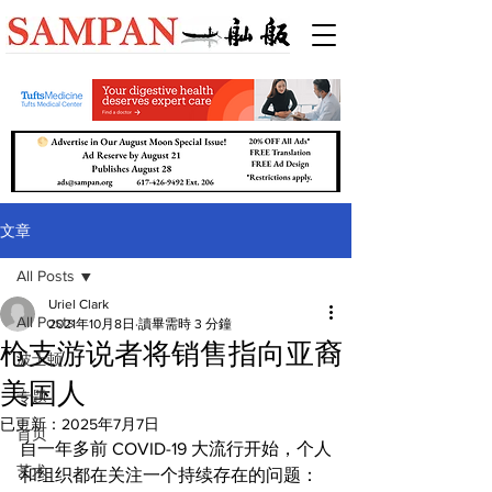
文章
All Posts
Uriel Clark
All Posts
2021年10月8日
讀畢需時 3 分鐘
枪支游说者将销售指向亚裔
波士顿
美国人
专题
已更新：
2025年7月7日
首页
自一年多前 COVID-19 大流行开始，个人
艺术
和组织都在关注一个持续存在的问题：