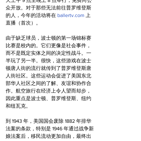
天上午 9 点至晚上 8 点举行，免费向公
众开放。对于那些无法前往普罗维登斯
的人，今年的活动将在 
ballertv.com
 上
直播（首次）。
由于缺乏球员，波士顿的第一场锦标赛
比赛是校内的。它们更像是社会事件，
而不是既定实体之间的决定性战斗。一
半玩了另一半。很快，这些游戏在波士
顿唐人街的流行就传到了普罗维登斯唐
人街社区。这些运动会促进了美国东北
部华人社区之间的了解、友谊和协作合
作。航空旅行在经济上令人望而却步，
因此重点是波士顿、普罗维登斯、纽约
和纽瓦克。
到 1943 年，美国国会废除 1882 年排华
法案的条款，特别是 1946 年通过战争新
娘法案后，移民流动更加自由，最终出