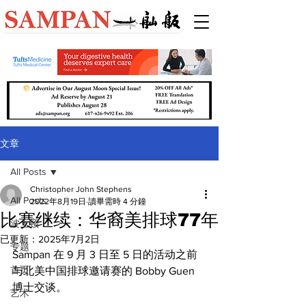
文章
All Posts
Christopher John Stephens
All Posts
2022年8月19日
讀畢需時 4 分鐘
比赛继续：华裔美排球77年
波士顿
已更新：
2025年7月2日
专题
Sampan 在 9 月 3 日至 5 日的活动之前
首页
与北美中国排球邀请赛的 Bobby Guen 
博士交谈。
艺术