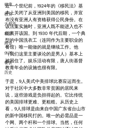
健康
近一个世纪前，1924年的《移民法》基
本上关闭了从亚洲到美国的移民，并宣
教育
布没有亚洲人有资格获得公民身份。在
大都市
该法案实施时，亚洲人既不能进入也不
能离开该国。到 1930 年代后期，一个典
精选
型的中国洗衣工（连同作为主要职业的
商业
餐馆）唯一能做的就是继续工作。他
休闲
（我们这里主要谈论的是男人）基本上
被困住了。娱乐活动有限，唐人街基督
餐饮
教青年会的设施也很有限。
历史
于是，9人美式中美排球比赛应运而生。
对于社区中大多数非常贫困的居民来
说，这些游戏是负担得起的。它比传统
的美国排球更难、更粗糙。从历史上
看，9人排球是由来自中国广东省台山市
的新中国移民打的。唯一的必需品是一
个网、两个杆和一个排球。当然，任何