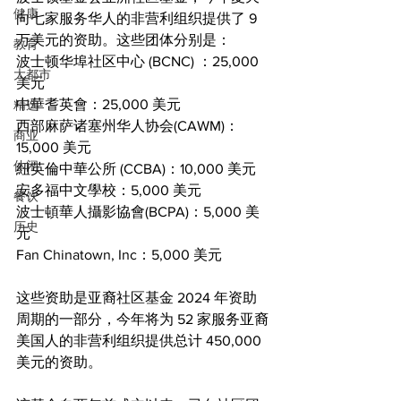
健康
向七家服务华人的非营利组织提供了 9 
万美元的资助。这些团体分别是：
教育
波士顿华埠社区中心 (BCNC) ：25,000 
大都市
美元
中華耆英會：25,000 美元
精选
西部麻萨诸塞州华人协会(CAWM)：
商业
15,000 美元
休闲
紐英倫中華公所 (CCBA)：10,000 美元
安多福中文學校：5,000 美元
餐饮
波士頓華人攝影協會(BCPA)：5,000 美
历史
元
Fan Chinatown, Inc：5,000 美元
这些资助是亚裔社区基金 2024 年资助
周期的一部分，今年将为 52 家服务亚裔
美国人的非营利组织提供总计 450,000 
美元的资助。