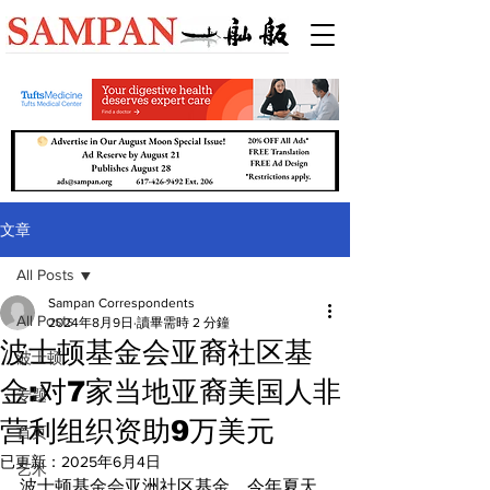
文章
All Posts
Sampan Correspondents
All Posts
2024年8月9日
讀畢需時 2 分鐘
波士顿基金会亚裔社区基
波士顿
金:对7家当地亚裔美国人非
专题
营利组织资助9万美元
首页
已更新：
2025年6月4日
艺术
波士顿基金会亚洲社区基金，今年夏天