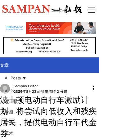
文章
All Posts
Sampan Editor
All Posts
2024年8月23日
讀畢需時 2 分鐘
波士顿电动自行车激励计
波士顿
划：将尝试向低收入和残疾
专题
居民，提供电动自行车代金
首页
券
艺术