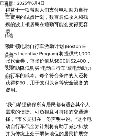
已更新：
2025年6月4日
健康
得益于一项帮助人们支付电动助力自行
教育
车费用的试点计划，数百名低收入和残
疾的波士顿居民在通勤可能会变得更容
大都市
易。
精选
商业
波士顿电动自行车激励计划 (Boston E-
Bikes Incentive Program) 将提供约1,000
休闲
张代金券，每张价值从$800到$2,400，
餐饮
以帮助降低购买“电动自行车”或电动助力
自行车的成本。每个符合条件的人还将
历史
获得$150，用于支付头盔等安全设备的
费用。
“我们希望确保所有居民都有适合其个人
需求的便捷、可负担且可持续的交通选
择，”市长吴弭在一份声明中说。“这个电
动自行车代金券计划将有助于减少排放
并为传统上处于弱势地位的居民扩展交