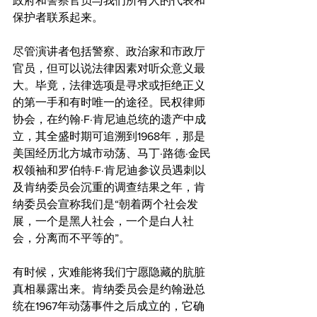
政府和警察官员与我们所有人的代表和
保护者联系起来。
尽管演讲者包括警察、政治家和市政厅
官员，但可以说法律因素对听众意义最
大。毕竟，法律选项是寻求或拒绝正义
的第一手和有时唯一的途径。民权律师
协会，在约翰·F·肯尼迪总统的遗产中成
立，其全盛时期可追溯到1968年，那是
美国经历北方城市动荡、马丁·路德·金民
权领袖和罗伯特·F·肯尼迪参议员遇刺以
及肯纳委员会沉重的调查结果之年，肯
纳委员会宣称我们是“朝着两个社会发
展，一个是黑人社会，一个是白人社
会，分离而不平等的”。
有时候，灾难能将我们宁愿隐藏的肮脏
真相暴露出来。肯纳委员会是约翰逊总
统在1967年动荡事件之后成立的，它确