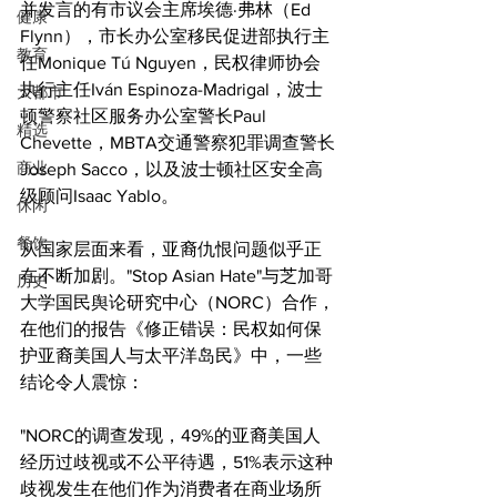
并发言的有市议会主席埃德·弗林（Ed 
健康
Flynn），市长办公室移民促进部执行主
教育
任Monique Tú Nguyen，民权律师协会
执行主任Iván Espinoza-Madrigal，波士
大都市
顿警察社区服务办公室警长Paul 
精选
Chevette，MBTA交通警察犯罪调查警长
商业
Joseph Sacco，以及波士顿社区安全高
级顾问Isaac Yablo。
休闲
餐饮
从国家层面来看，亚裔仇恨问题似乎正
在不断加剧。"Stop Asian Hate"与芝加哥
历史
大学国民舆论研究中心（NORC）合作，
在他们的报告《修正错误：民权如何保
护亚裔美国人与太平洋岛民》中，一些
结论令人震惊：
"NORC的调查发现，49%的亚裔美国人
经历过歧视或不公平待遇，51%表示这种
歧视发生在他们作为消费者在商业场所