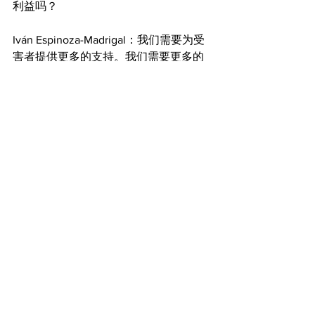
利益吗？
Iván Espinoza-Madrigal：我们需要为受
害者提供更多的支持。我们需要更多的
指导，帮助受害者和市民应对复杂的调
查过程。
CBS对AACA华美福利会社区论坛的相关
新闻报道视频：
https://www.cbsnews.com/boston/news/
asian-american-pacific-islander-heritage-
month-boston-community-meeting/
查看全部
最新文章