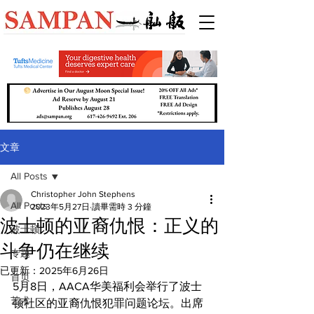
文章
All Posts
Christopher John Stephens
All Posts
2023年5月27日
讀畢需時 3 分鐘
波士顿的亚裔仇恨：正义的
波士顿
斗争仍在继续
专题
已更新：
2025年6月26日
首页
5月8日，AACA华美福利会举行了波士
艺术
顿社区的亚裔仇恨犯罪问题论坛。出席