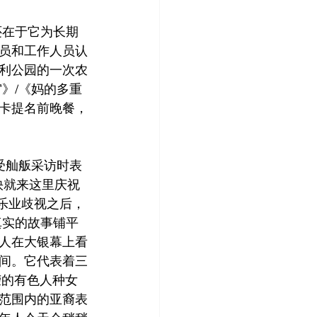
还在于它为长期
员和工作人员认
利公园的一次农
》/《妈的多重
卡提名前晚餐，
接受舢舨采访时表
快就来这里庆祝
乐业歧视之后，
真实的故事铺平
人在大银幕上看
间。它代表着三
荣的有色人种女
范围内的亚裔表