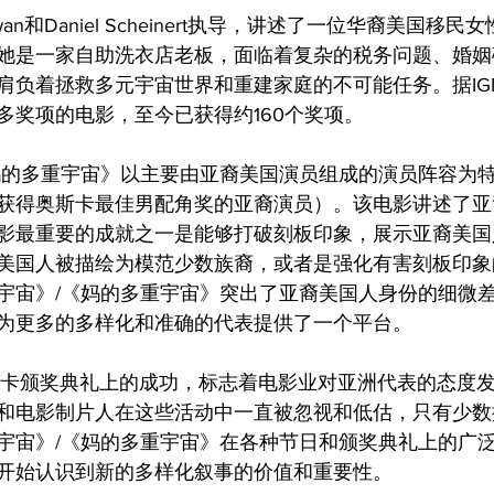
wan和Daniel Scheinert执导，讲述了一位华裔美国移民女性
她是一家自助洗衣店老板，面临着复杂的税务问题、婚姻
肩负着拯救多元宇宙世界和重建家庭的不可能任务。据IG
多奖项的电影，至今已获得约160个奖项。
妈的多重宇宙》以主要由亚裔美国演员组成的演员阵容为
获得奥斯卡最佳男配角奖的亚裔演员）。该电影讲述了亚
影最重要的成就之一是能够打破刻板印象，展示亚裔美国
美国人被描绘为模范少数族裔，或者是强化有害刻板印象
宇宙》/《妈的多重宇宙》突出了亚裔美国人身份的细微
为更多的多样化和准确的代表提供了一个平台。
斯卡颁奖典礼上的成功，标志着电影业对亚洲代表的态度
和电影制片人在这些活动中一直被忽视和低估，只有少数
宇宙》/《妈的多重宇宙》在各种节日和颁奖典礼上的广
开始认识到新的多样化叙事的价值和重要性。