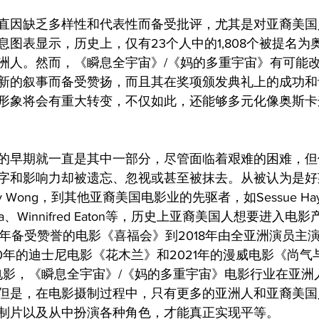
直因缺乏多样性和代表性而备受批评，尤其是对亚裔美国
图表显示，历史上，仅有23个人中的1,808个被提名为
洲人。然而，《瞬息全宇宙》/《妈的多重宇宙》有可能
新的叙事而备受赞扬，而且其在奖项颁发典礼上的成功和
形象将会有重大转变，不仅如此，还能够多元化像奥斯卡
的早期就一直是其中一部分，尽管面临着艰难的困难，但
字和影响力却被遗忘、忽视或甚至被抹去。从被认为是好
y Wong，到其他亚裔美国电影业的先驱者，如Sessue Hayak
miyama、Winnifred Eaton等，历史上亚裔美国人想要进入
3年备受赞誉的电影《喜福会》到2018年由全亚洲演员主
20年的迪士尼电影《花木兰》和2021年的漫威电影《尚
年电影，《瞬息全宇宙》/《妈的多重宇宙》电影行业在亚洲
但是，在电影摄制过程中，只有更多的亚洲人和亚裔美国
制片以及从中扮演各种角色，才能真正实现平等。