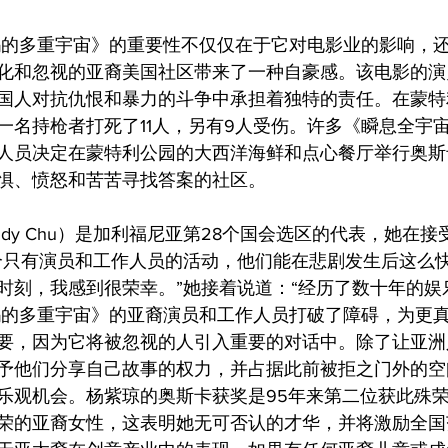
妈的多重宇宙》的重要性不仅仅在于它对电影业的影响，
化和忽视的亚裔美国社区带来了一种自豪感。该电影的演
国人对抗仇恨和暴力的斗争中承担着独特的责任。在蒙特
一名持枪者打死了11人，另有9人受伤。许多《瞬息全宇宙
人员决定在蒙特利公园的大西洋海鲜和点心餐厅举行奥斯
惧、愤怒和苦苦寻找答案的社区。
udy Chu）是加利福尼亚第28个国会选区的代表，她在
个只有演员和工作人员的活动，他们能在悲剧发生后这么
时刻，我感到很荣幸。”她接着说道：“经历了数十年的娱
妈的多重宇宙》的亚裔演员和工作人员打破了障碍，为更
要，因为它将被忽视的人引入重要的对话中。除了让亚洲
予他们分享自己故事的权力，并占据此前被拒之门外的空
乐观机会。杨紫琼的奥斯卡获奖是95年来第二位获此殊
荣的亚裔女性，这表明她无可否认的才华，并将激励全国