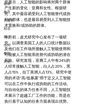
究显示，人工智能的影响将对两个群体
健康
产生新的变化：亚裔和女性。根据研
教育
究，其中最容易受到人工智能替代或协
助的群体，也是最容易受到人工智能技
大都市
术置换和/或协助的群体。
精选
商业
本月初，皮尤研究中心发布了一项研
究，以调查美国工人的人口统计数据以
休闲
及他们在工作场所接触人工智能使用和
餐饮
可能被人工智能系统替代或协助的潜在
风险。研究发现，亚裔工人中有24%的
历史
人经常接触人工智能，白人占20%，黑
人占15%，拉丁美洲人占13%。研究中使
用的术语“高/低暴露”用于定义人工智能
可以在工作中执行或协助的工作活动。
与自动化的体力任务不同，人工智能技
术展示了超越工厂工作的功能，而是在
执行基于认知的任务方面表现出优势。