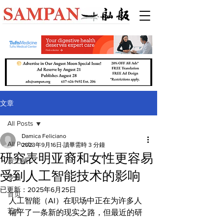
文章
All Posts
Damica Feliciano
All Posts
2023年9月16日
讀畢需時 3 分鐘
研究表明亚裔和女性更容易
波士顿
受到人工智能技术的影响
专题
已更新：
2025年6月25日
首页
人工智能（AI）在职场中正在为许多人
艺术
铺平了一条新的现实之路，但最近的研