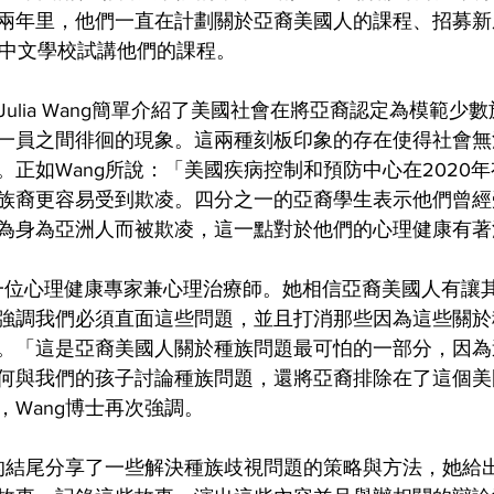
兩年里，他們一直在計劃關於亞裔美國人的課程、招募新
南康州中文學校試講他們的課程。
Julia Wang簡單介紹了美國社會在將亞裔認定為模範少
一員之間徘徊的現象。這兩種刻板印象的存在使得社會無
。正如Wang所說：「美國疾病控制和預防中心在2020
族裔更容易受到欺凌。四分之一的亞裔學生表示他們曾經
為身為亞洲人而被欺凌，這一點對於他們的心理健康有著
博士是一位心理健康專家兼心理治療師。她相信亞裔美國人有
強調我們必須直面這些問題，並且打消那些因為這些關於
。「這是亞裔美國人關於種族問題最可怕的一部分，因為
何與我們的孩子討論種族問題，還將亞裔排除在了這個美
，Wang博士再次強調。
會的結尾分享了一些解決種族歧視問題的策略與方法，她給