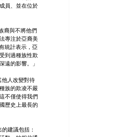
成員、並在位於
數族裔與不將他們
法專注於亞裔美
年有統計表示，亞
受到過種族性欺
深遠的影響。」
讓其他人改變對待
種族的欺凌不嚴
這不僅使得我們
國歷史上最長的
出的建議包括：