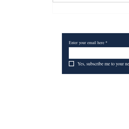
​订阅我们的报纸
Enter your email here
*
Yes, subscribe me to your n