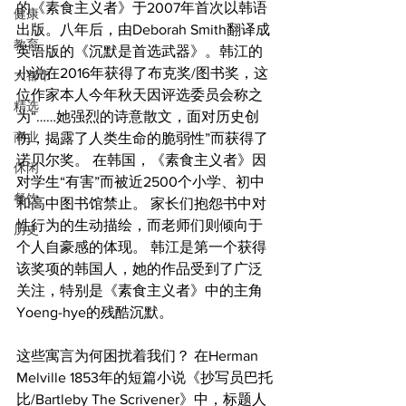
的《素食主义者》于2007年首次以韩语
健康
出版。八年后，由Deborah Smith翻译成
教育
英语版的《沉默是首选武器》。韩江的
小说在2016年获得了布克奖/图书奖，这
大都市
位作家本人今年秋天因评选委员会称之
精选
为“……她强烈的诗意散文，面对历史创
商业
伤，揭露了人类生命的脆弱性”而获得了
诺贝尔奖。 在韩国，《素食主义者》因
休闲
对学生“有害”而被近2500个小学、初中
餐饮
和高中图书馆禁止。 家长们抱怨书中对
性行为的生动描绘，而老师们则倾向于
历史
个人自豪感的体现。 韩江是第一个获得
该奖项的韩国人，她的作品受到了广泛
关注，特别是《素食主义者》中的主角
Yoeng-hye的残酷沉默。
这些寓言为何困扰着我们？ 在Herman 
Melville 1853年的短篇小说《抄写员巴托
比/Bartleby The Scrivener》中，标题人