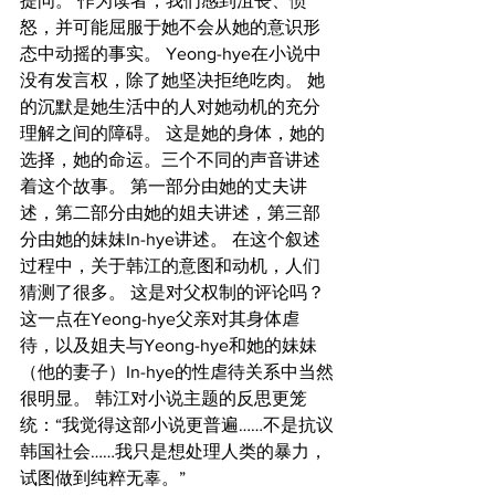
提问。 作为读者，我们感到沮丧、愤
怒，并可能屈服于她不会从她的意识形
态中动摇的事实。 Yeong-hye在小说中
没有发言权，除了她坚决拒绝吃肉。 她
的沉默是她生活中的人对她动机的充分
理解之间的障碍。 这是她的身体，她的
选择，她的命运。三个不同的声音讲述
着这个故事。 第一部分由她的丈夫讲
述，第二部分由她的姐夫讲述，第三部
分由她的妹妹In-hye讲述。 在这个叙述
过程中，关于韩江的意图和动机，人们
猜测了很多。 这是对父权制的评论吗？ 
这一点在Yeong-hye父亲对其身体虐
待，以及姐夫与Yeong-hye和她的妹妹
（他的妻子）In-hye的性虐待关系中当然
很明显。 韩江对小说主题的反思更笼
统：“我觉得这部小说更普遍……不是抗议
韩国社会……我只是想处理人类的暴力，
试图做到纯粹无辜。”