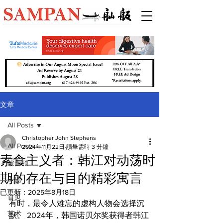
文章
All Posts
Christopher John Stephens
All Posts
2024年11月22日
讀畢需時 3 分鐘
素食主义者：韩江对动荡时
波士顿
期的存在与目的精彩寓言
专题
已更新：
2025年8月18日
首页
有时，最令人难忘的虚构人物会选择沉
艺术
默。 2024年，韩国诺贝尔奖获得者韩江