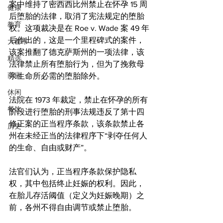
案中维持了密西西比州禁止在怀孕 15 周
健康
后堕胎的法律，取消了宪法规定的堕胎
教育
权。这项裁决是在 Roe v. Wade 案 49 年
后作出的，这是一个里程碑式的案件，
大都市
该案推翻了德克萨斯州的一项法律，该
精选
法律禁止所有堕胎行为，但为了挽救母
商业
亲生命所必需的堕胎除外。
休闲
法院在 1973 年裁定，禁止在怀孕的所有
餐饮
阶段进行堕胎的刑事法规违反了第十四
修正案的正当程序条款，该条款禁止各
历史
州在未经正当的法律程序下“剥夺任何人
的生命、自由或财产”。
法官们认为，正当程序条款保护隐私
权，其中包括终止妊娠的权利。因此，
在胎儿存活阈值（定义为妊娠晚期）之
前，各州不得自由调节或禁止堕胎。