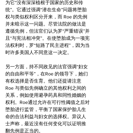
为它“没有深深植根于国家的历史和传
统”。它通过强调“潜在生命”问题将堕胎
权与类似权利区分开来，而 Roe 的先例
并未暗示这一问题。尽管法院的做法是
遵循先例，但法官们认为罗“严重错误”并
且“与宪法相冲突”。在使堕胎成为一项宪
法权利时，罗“短路了民主进程”，因为当
时许多美国人不同意这一决定。
另一方面，持不同政见的法官强调“妇女
的自由和平等”，在Roe 的领导下，她们
有权选择是否生育。他们还提请注意
Roe 与类似先例确立的其他权利之间的
关系，例如使用避孕药具和同性婚姻的
权利。Roe通过允许在可行性阈值之后对
堕胎进行监管，平衡了国家保护胎儿生
命的合法利益与妇女的选择权。异议人
士声称，最近没有任何变化可以证明推
翻先例是正当的。