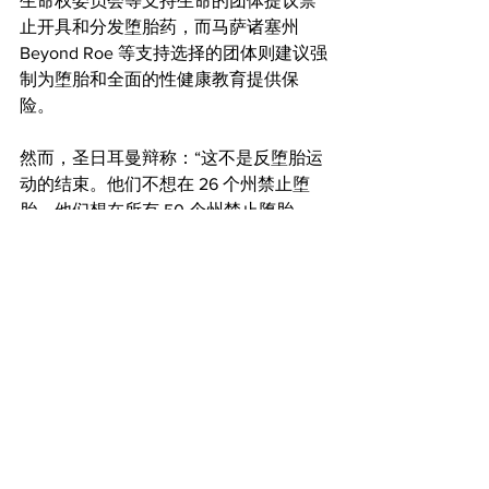
生命权委员会等支持生命的团体提议禁
止开具和分发堕胎药，而马萨诸塞州 
Beyond Roe 等支持选择的团体则建议强
制为堕胎和全面的性健康教育提供保
险。
然而，圣日耳曼辩称：“这不是反堕胎运
动的结束。他们不想在 26 个州禁止堕
胎。他们想在所有 50 个州禁止堕胎……
我们不能放弃这场斗争。我们需要每个
人都离场。”
查看全部
最新文章