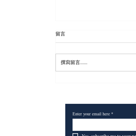
留言
狮之眼
撰寫留言......
​订阅我们的报纸
Enter your email here
*
Yes, subscribe me to your n