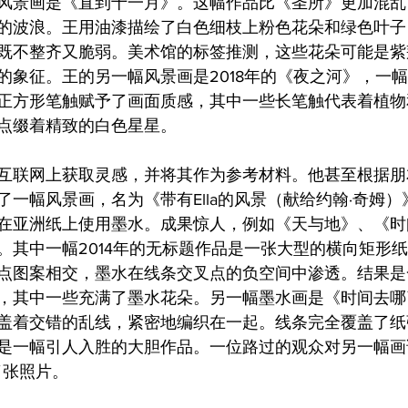
风景画是《直到十一月》。这幅作品比《圣所》更加混乱
的波浪。王用油漆描绘了白色细枝上粉色花朵和绿色叶子
既不整齐又脆弱。美术馆的标签推测，这些花朵可能是紫
的象征。王的另一幅风景画是2018年的《夜之河》，一
正方形笔触赋予了画面质感，其中一些长笔触代表着植物
点缀着精致的白色星星。
互联网上获取灵感，并将其作为参考材料。他甚至根据朋
了一幅风景画，名为《带有Ella的风景（献给约翰·奇姆
在亚洲纸上使用墨水。成果惊人，例如《天与地》、《时
。其中一幅2014年的无标题作品是一张大型的横向矩形
点图案相交，墨水在线条交叉点的负空间中渗透。结果是
，其中一些充满了墨水花朵。另一幅墨水画是《时间去哪
盖着交错的乱线，紧密地编织在一起。线条完全覆盖了纸
是一幅引人入胜的大胆作品。一位路过的观众对另一幅画
了张照片。