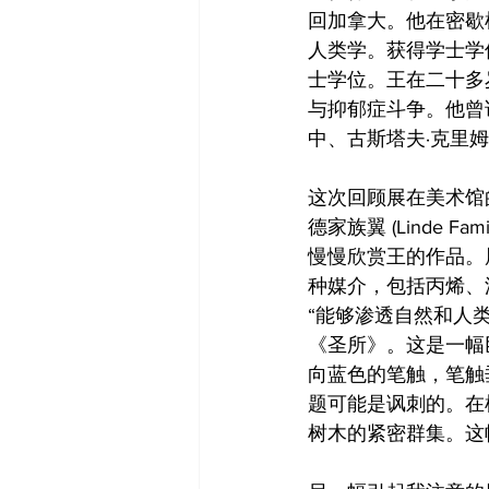
回加拿大。他在密歇根大学安娜
人类学。获得学士学
士学位。王在二十多
与抑郁症斗争。他曾
中、古斯塔夫·克里
这次回顾展在美术馆的亨利和
德家族翼 (Linde
慢慢欣赏王的作品。展
种媒介，包括丙烯、
“能够渗透自然和人
《圣所》。这是一幅
向蓝色的笔触，笔触
题可能是讽刺的。在
树木的紧密群集。这幅