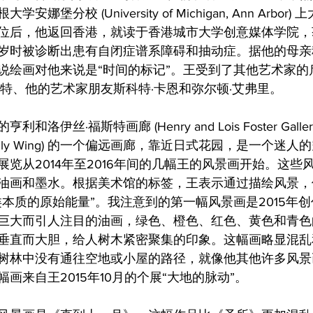
堡分校 (University of Michigan, Ann Arbor
位后，他返回香港，就读于香港城市大学创意媒体学院，
岁时被诊断出患有自闭症谱系障碍和抽动症。据他的母亲
说绘画对他来说是“时间的标记”。王受到了其他艺术家的
姆特、他的艺术家朋友斯科特·卡恩和弥尔顿·艾弗里。
洛伊丝·福斯特画廊 (Henry and Lois Foster Gall
 Family Wing) 的一个偏远画廊，靠近日式花园，是一个迷
览从2014年至2016年间的几幅王的风景画开始。这些
油画和墨水。根据美术馆的标签，王表示通过描绘风景，
类本质的原始能量”。我注意到的第一幅风景画是2015年
巨大而引人注目的油画，绿色、橙色、红色、黄色和青色
垂直而大胆，给人树木紧密聚集的印象。这幅画略显混乱
树林中没有通往空地或小屋的路径，就像他其他许多风景
画来自王2015年10月的个展“大地的脉动”。