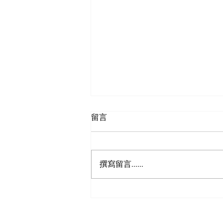
留言
狮之眼
撰寫留言......
​订阅我们的报纸