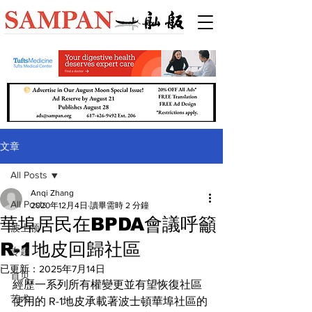
文章
All Posts
Anqi Zhang
All Posts
2020年12月4日
讀畢需時 2 分鐘
華埠居民在BPDA會議呼籲
波士顿
R-1地皮回歸社區
专题
已更新：
2025年7月14日
首页
經歷一系列所有權變更並有望恢復社區
艺术
使用的 R-1地皮承載著波士頓華埠社區的