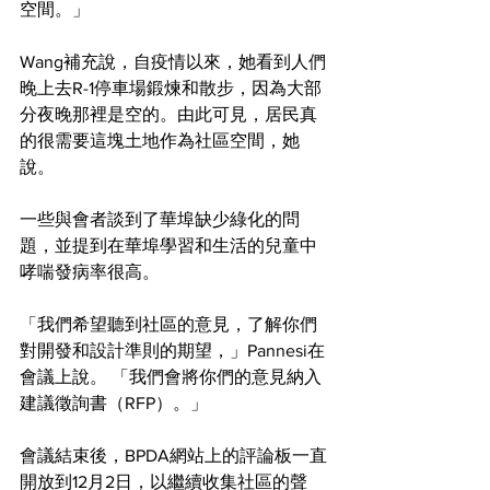
空間。」
Wang補充說，自疫情以來，她看到人們
晚上去R-1停車場鍛煉和散步，因為大部
分夜晚那裡是空的。由此可見，居民真
的很需要這塊土地作為社區空間，她
說。
一些與會者談到了華埠缺少綠化的問
題，並提到在華埠學習和生活的兒童中
哮喘發病率很高。
「我們希望聽到社區的意見，了解你們
對開發和設計準則的期望，」Pannesi在
會議上說。 「我們會將你們的意見納入
建議徵詢書（RFP）。」
會議結束後，BPDA網站上的評論板一直
開放到12月2日，以繼續收集社區的聲