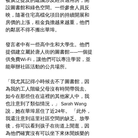
被廣泛提及的建議涉及經濟適用房，開
設圖書館和綠色空間。一些參會人員反
映，隨著住宅高檔化項目的持續開展和
房價的上漲，租金負擔越來越重，他們
的鄰居不得不搬出華埠。
發言者中有一些高中生和大學生。他們
提倡建立屬於唐人街的圖書館——一個提
供免費Wi-Fi，讓他們可以專注學習，並
能舉辦社區活動的公共場所。
「我尤其記得小時候去不了圖書館，因
為我的工人階級父母沒有時間帶我去。
如今在那些住在這裡的其他家人中，我
也注意到了類似情況，」 Sarah Wang 
說，她在華埠居住了近24年。 「此外，
我還注意到這里社區空間的缺乏。放學
後，你可以看到孩子在街道上閒逛，因
為他們確實沒有可以坐下來休閒娛樂的