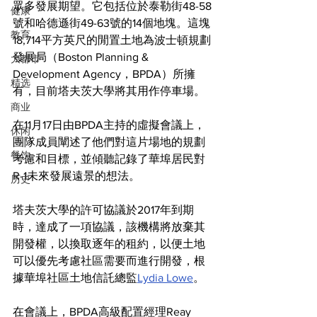
眾多發展期望。它包括位於泰勒街48-58
健康
號和哈德遜街49-63號的14個地塊。這塊 
教育
18,714平方英尺的閒置土地為波士頓規劃
發展局（Boston Planning & 
大都市
Development Agency，BPDA）所擁
精选
有，目前塔夫茨大學將其用作停車場。
商业
在11月17日由BPDA主持的虛擬會議上，
休闲
團隊成員闡述了他們對這片場地的規劃
餐饮
考慮和目標，並傾聽記錄了華埠居民對
R-1未來發展遠景的想法。
历史
塔夫茨大學的許可協議於2017年到期
時，達成了一項協議，該機構將放棄其
開發權，以換取逐年的租約，以便土地
可以優先考慮社區需要而進行開發，根
據華埠社區土地信託總監
Lydia Lowe
。
在會議上，BPDA高級配置經理Reay 