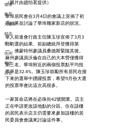
（圖片由趙怡茗提供）
健康
教育
華埠居民會在3月4日的會議上宣佈了初
選結果並討論了華埠幾家新店的狀況。
大都市
精选
華人前進會行政主任陳玉珍宣佈了3月3
商业
日初選的結果。前副總統拜登獲得第
一，佛蒙特州參議員桑德斯緊隨其後。
休闲
麻州參議員沃倫在自己的大本營僅獲得
餐饮
第三名。華埠附近的兩個投票點平均投
票率是32.4%。陳玉珍鼓勵所有居民在接
历史
下來的選舉中踴躍投票，希望11月份大選
的投票率會比這次高很多。
一家算命店將在必珠街42號開業。店主
正在申請更改該地點的分區。住在該樓
的居民表示店主仍需要來參加該樓的居
民委員會會議來討論這件事。