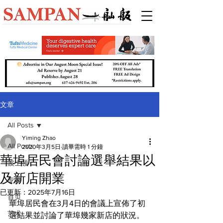
文章
All Posts
Yiming Zhao
All Posts
2020年3月5日
讀畢需時 1 分鐘
華埠居民會討論選舉結果以
波士顿
及新店開業
专题
已更新：
2025年7月16日
首页
華埠居民會在3月4日的會議上宣佈了初
艺术
選結果並討論了華埠幾家新店的狀況。