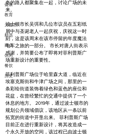
奇的路人都聚集在一起，讨论广场的未
健康
来。
教育
波士顿市长吴弭和几位市议员在五彩纸
大都市
屑中与圣诞老人一起庆祝，庆祝这一时
精选
刻，这是该周末在该市停留的年度魔法
商业
电车之旅的一部分。 市长对唐人街表示
感谢，并简要公布了即将对菲利普斯广
休闲
场重新设计的重要性。
餐饮
菲利普斯广场位于哈里森大道，临近在
历史
埃塞克斯街和牛津广场之间，那里的一
条彩绘街道装饰着绿色和蓝色的座位和
花盆，在曾经繁忙的交通中提供了一个
休息的地方。 2019年，通过波士顿市的
规划公共领域倡议，该地区从一条以前
拓宽的街道中开垦出来。 菲利普斯广场
目前正在进行重新设计，将其改造成一
个永久开放的空间，该过程已由波士顿