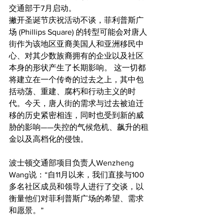
交通部于7月启动。
撇开圣诞节庆祝活动不谈，菲利普斯广
场 (Phillips Square) 的转型可能会对唐人
街作为该地区亚裔美国人和亚洲移民中
心、对其少数族裔拥有的企业以及社区
本身的形状产生了长期影响。 这一切都
将建立在一个传奇的过去之上，其中包
括动荡、重建、腐朽和行动主义的时
代。今天，唐人街的需求与过去被迫迁
移的历史紧密相连，同时也受到新的威
胁的影响——失控的气候危机、飙升的租
金以及高档化的侵蚀。
波士顿交通部项目负责人Wenzheng 
Wang说：“自11月以来，我们直接与100
多名社区成员和领导人进行了交谈，以
衡量他们对菲利普斯广场的希望、需求
和愿景。”