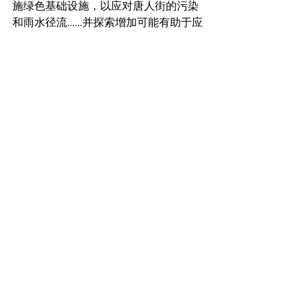
施绿色基础设施，以应对唐人街的污染
和雨水径流……并探索增加可能有助于应
对唐人街极端高温事件的元素的可能
性。”
但并不是每个人都对广场持乐观态度。
一位附近的企业主告诉《舢舨》记者，
虽然这个广场没有增加她公司的访客，
但她确实看到人们经常去那里吃午饭。
华商会联合主任Helen Kwong Chin对广
场的现状及其对当地企业的未来影响持
保留态度。在一次采访中，她坦率地表
达了她的担忧：“我没有看到有人坐在那
里，那很脏，没有人维护那个区域，而
且它占用停车位。”
她进一步指出了当地企业面临的实际挑