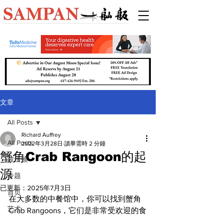
文章
All Posts
Richard Auffrey
All Posts
2022年3月28日
讀畢需時 2 分鐘
蟹角Crab Rangoon的起
波士顿
源
专题
已更新：
2025年7月3日
首页
在大多数的中餐馆中，你可以找到蟹角
艺术
Crab Rangoons，它们是非常受欢迎的食