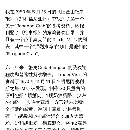
我在 1950 年 5 月 15 日的《旧金山纪事
报》（加利福尼亚州）中找到了第一个
关于“Rangoon Crab”的参考资料。该报
刊登了《纪事报》的东湾餐饮目录，并
且有一个位于奥克兰的 Trader Vic's 的列
表，其中一个“强烈推荐”的项目是他们的
“Rangoon Crab”。
几十年来，蟹角Crab Rangoon 的受欢迎
程度和普遍性持续增长。 Trader Vic's 的
食谱于 1973 年 11 月 14 日在明尼阿波利
斯之星 (MN) 被发现。制作 30 只蟹角的
原料包括 1 螃蟹肉、1 磅奶油奶酪、少许 
A-1 酱汁、少许大蒜粉、方形馄饨皮和1
个打散的蛋黄。说明上写着：“将蟹剁
碎，与奶酪和 A-1 酱汁混合；加入大蒜
粉、盐和胡椒粉；彻底混合。将 1/2 茶匙