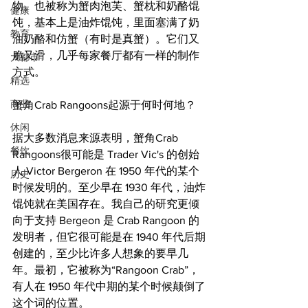
物。也被称为蟹肉泡芙、蟹枕和奶酪馄
健康
饨，基本上是油炸馄饨，里面塞满了奶
教育
油奶酪和仿蟹（有时是真蟹）。它们又
脆又滑，几乎每家餐厅都有一样的制作
大都市
方式。
精选
商业
蟹角Crab Rangoons起源于何时何地？
休闲
据大多数消息来源表明，蟹角Crab 
餐饮
Rangoons很可能是 Trader Vic's 的创始
人 Victor Bergeron 在 1950 年代的某个
历史
时候发明的。至少早在 1930 年代，油炸
馄饨就在美国存在。我自己的研究更倾
向于支持 Bergeon 是 Crab Rangoon 的
发明者，但它很可能是在 1940 年代后期
创建的，至少比许多人想象的要早几
年。最初，它被称为“Rangoon Crab”，
有人在 1950 年代中期的某个时候颠倒了
这个词的位置。