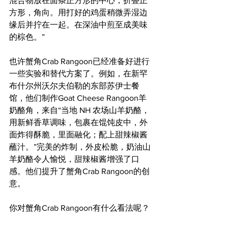
混合物放在面条正方形的中心；折叠正
方形，角向。用打好的鸡蛋稍微弄湿边
缘后并拧在一起。在深油中煎至成美味
的棕色。”
也许蟹角Crab Rangoon已经准备好进行
一些实验和替代方案了。例如，在新罕
布什尔州沃尔夫伯勒的东部苏伊士餐
馆，他们制作Goat Cheese Rangoon羊
奶酪角，来自“当地 NH 农场山羊奶酪，
用新鲜香草调味，包裹在馄饨皮中，外
面炸得酥脆，里面融化；配上甜辣椒酱
蘸汁。”完美的炸制，外皮松脆，奶油山
羊奶酪令人愉悦，甜辣椒酱增强了口
感。他们提升了蟹角Crab Rangoon的创
意。
你对蟹角Crab Rangoon有什么看法呢？