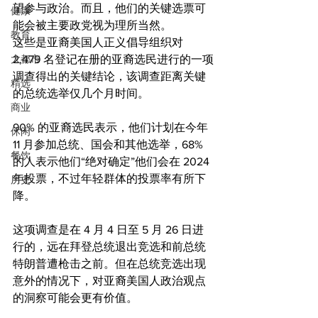
望参与政治。而且，他们的关键选票可
健康
能会被主要政党视为理所当然。
教育
这些是亚裔美国人正义倡导组织对 
大都市
2,479 名登记在册的亚裔选民进行的一项
调查得出的关键结论，该调查距离关键
精选
的总统选举仅几个月时间。
商业
90% 的亚裔选民表示，他们计划在今年 
休闲
11 月参加总统、国会和其他选举，68% 
餐饮
的人表示他们“绝对确定”他们会在 2024 
年投票，不过年轻群体的投票率有所下
历史
降。
这项调查是在 4 月 4 日至 5 月 26 日进
行的，远在拜登总统退出竞选和前总统
特朗普遭枪击之前。但在总统竞选出现
意外的情况下，对亚裔美国人政治观点
的洞察可能会更有价值。