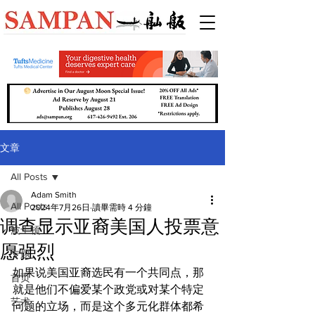
文章
All Posts
Adam Smith
All Posts
2024年7月26日
讀畢需時 4 分鐘
调查显示亚裔美国人投票意
波士顿
愿强烈
专题
如果说美国亚裔选民有一个共同点，那
首页
就是他们不偏爱某个政党或对某个特定
艺术
问题的立场，而是这个多元化群体都希