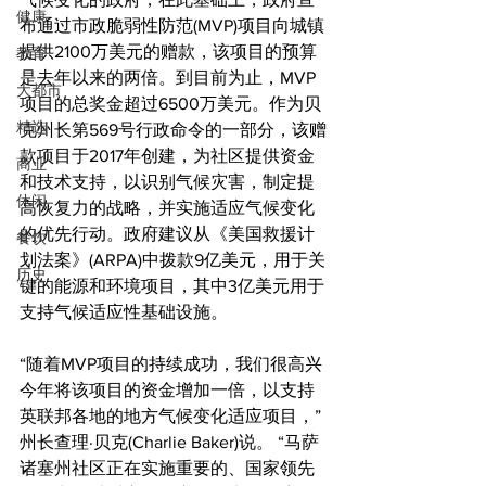
健康
布通过市政脆弱性防范(MVP)项目向城镇
提供2100万美元的赠款，该项目的预算
教育
是去年以来的两倍。到目前为止，MVP
大都市
项目的总奖金超过6500万美元。作为贝
精选
克州长第569号行政命令的一部分，该赠
款项目于2017年创建，为社区提供资金
商业
和技术支持，以识别气候灾害，制定提
休闲
高恢复力的战略，并实施适应气候变化
的优先行动。政府建议从《美国救援计
餐饮
划法案》(ARPA)中拨款9亿美元，用于关
历史
键的能源和环境项目，其中3亿美元用于
支持气候适应性基础设施。
“随着MVP项目的持续成功，我们很高兴
今年将该项目的资金增加一倍，以支持
英联邦各地的地方气候变化适应项目，”
州长查理·贝克(Charlie Baker)说。 “马萨
诸塞州社区正在实施重要的、国家领先