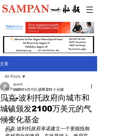
文章
All Posts
guest
All Posts
2021年9月17日
讀畢需時 3 分鐘
贝克-波利托政府向城市和
波士顿
城镇颁发2100万美元的气
专题
候变化基金
首页
贝克-波利托政府承诺建立一个更能抵御
艺术
气候变化的政府，在此基础上，政府宣