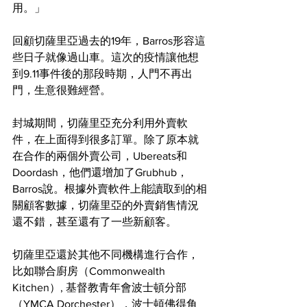
用。」
回顧切薩里亞過去的19年，Barros形容這
些日子就像過山車。這次的疫情讓他想
到9.11事件後的那段時期，人門不再出
門，生意很難經營。
封城期間，切薩里亞充分利用外賣軟
件，在上面得到很多訂單。除了原本就
在合作的兩個外賣公司，Ubereats和
Doordash，他們還增加了Grubhub，
Barros說。根據外賣軟件上能讀取到的相
關顧客數據，切薩里亞的外賣銷售情況
還不錯，甚至還有了一些新顧客。
切薩里亞還於其他不同機構進行合作，
比如聯合廚房（Commonwealth 
Kitchen）, 基督教青年會波士頓分部
（YMCA Dorchester），波士頓佛得角