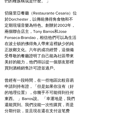
們的種族構成是什麼。 」
切薩里亞餐廳（Restaurante Cesaria）位
於Dorchester，以傳統佛得角食物和不
定期現場音樂為特色。創辦於2002年，
兩個聯合店主，Tony Barros和Jose 
Fonseca-Brandao，相信他們可以為生活
在波士頓的佛得角人帶來這裡缺少的純
正故鄉文化。六年的成功經營，這個備
受尊敬的餐廳證明了自己能為社區帶來
美好的能力，他們得以從一個朋友那裡
買到酒精銷售許可證並過戶。
曾經有一段時間，在一些地區比較容易
申請到持有證，「但是如果你沒有（好
的地理位置），你幾乎不可能得到任何
東西。 」Barros說。 「幸運地是，我們
還能買到。我們沒能一次性購買，而是
分期付款，並且現在還在支付这笔费