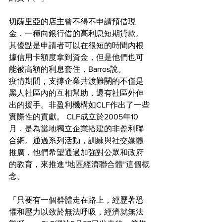
切薩里亞的店主曾不得不申請預借現
金，一種向銀行借的高利息短期貸款。
其優點是申請者可以在很短的時間內根
據信用卡額度拿到資金，但是他們也可
能被高額的利息套住，Barros說。
疫情期間，支撐企業共渡難關的不僅是
黑人社區內的互相幫助，還有社區外伸
出的援手。非盈利機構如CLF作出了一些
實際性的貢獻。 CLF成立於2005年10
月，是為當地獨立企業搭建的非盈利聯
合網。通過系列活動，訓練與社交媒體
推廣，他們希望通過加強對公眾和政府
的教育，來推進“地區經濟聯合體”這個概
念。
「只要有一個群體走在路上，經歷著恐
懼和壓力以致於無法呼吸，經濟就無法