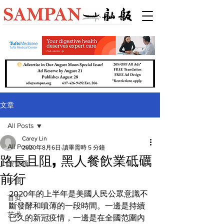
文章
All Posts
Carey Lin
All Posts
2020年8月6日
讀畢需時 5 分鐘
路長且阻, 黑人餐飲業砥礪
波士顿
前行
专题
2020年的上半年是美國人民公眾意識不
首页
斷發酵和噴薄的一段時間。一邊是持續
艺术
已久的新冠疫情，一邊是在全國范圍內