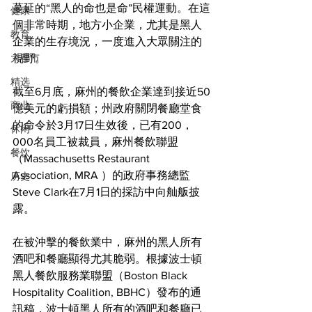
蔓延的“黑人的命也是命”民權運動。在這
健康
個非常時期，地方小企業，尤其是黑人
教育
企業的生存境況，一度進入大眾關注的
大都市
視野。
精选
截至6月底，麻州的餐飲企業達到接近50
商业
億美元的虧損額；州政府關閉餐廳堂食
的命令於3月17日生效後，已有200，
休闲
000名員工被裁員，麻州餐飲聯盟
餐饮
（Massachusetts Restaurant 
Association, MRA ）的政府事務總監
历史
Steve Clark在7月1日的採訪中向舢舨披
露。
在被沖擊的餐飲業中，麻州的黑人所有
酒吧和餐廳顯得尤其脆弱。根據波士頓
黑人餐飲服務業聯盟（Boston Black 
Hospitality Coalition, BBHC）發布的通
訊稿，波士頓黑人所有的酒吧和餐廳已