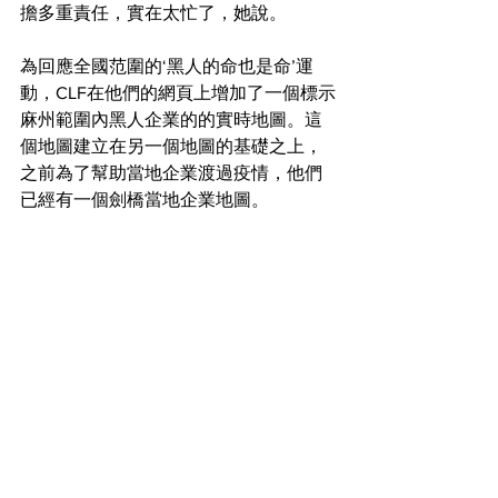
擔多重責任，實在太忙了，她說。
為回應全國范圍的‘黑人的命也是命’運
動，CLF在他們的網頁上增加了一個標示
麻州範圍內黑人企業的的實時地圖。這
個地圖建立在另一個地圖的基礎之上，
之前為了幫助當地企業渡過疫情，他們
已經有一個劍橋當地企業地圖。
Daniel Wang是CLF的一名志願者，他直
接參與了黑人企業地圖的創建。在那之
前，他和朋友們創建了一個網站Covid 
Biz Link，是一個為志願者和小企業搭建
連接的信息资源交易所。
Wang有家人在中國深圳，他知道疫情會
給地區企業帶來很嚴重的打擊。 「一些
小餐廳關門了，我童年的最愛，我過生
日的地方，」他說。 「那觸動了我。」