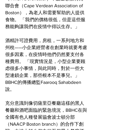
聯合會（Cape Verdean Association of 
Boston），為老人和需要幫助的人提供
食物。 「我們的價格很低，但是這些服
務能夠讓我們在疫情中得以生存。」
酒精許可證費用，房租，一系列地方和
州稅——小企業經營者在創業時就要考慮
很多因素，在疫情時他們仍然要支付各
種費用。 「現實情況是，小型企業要顾
虑很多小事情，與此同時，對於一些大
型連鎖企業，那些根本不是事兒。」
BBHC的傳播總監Faarooq Sahabdeen
說。
充分意識到像切薩里亞餐廳這樣的黑人
餐廳和酒吧面臨的緊急境況，BBHC在與
全國有色人種發展協會波士頓分部
（NAACP Boston branch）的合作下創