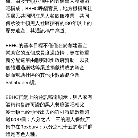
辦。由波士頓八個中的五個黑人餐廳酒
吧構成，BBHC呼籲官員，地方機構和社
區居民共同關注黑人餐飲服務業，共同
傳承波士頓黑人社區擁有的180年以上的
歷史遺產，其通訊稿中寫道。
BBHC的基本目標不僅僅在於創建基金，
幫助它的五個成員度過疫情，更在於重
新分配這筆由聯邦和州政府資助，以及
個體通過網站等渠道捐獻構成的資金，
從而幫助社區的其他少數族裔企業，
Sahabdeen說。
BBHC官網上的通訊稿還顯示，與八家有
酒精銷售許可證的黑人餐廳酒吧相比，
波士頓已经頒發出去的許可證總數量超
過1200個；八分之八十三的黑人餐飲店
集中在Roxbury；八分之七十五的客戶群
體是有色人種。