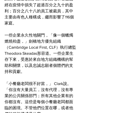
經在疫情中損失了超過百分之九十的盈
利；百分之八十八的員工被裁員，其中
主要由有色人種構成，繼而影響了116個
家庭。
一些企業永久性地關門，「像一個蠟燭
燃燒殆盡，」劍橋地方優先組織
（Cambridge Local First, CLF）執行總監
Theodora Skeadas形容道。一些企業生
存下來，受惠於來自地方組織機構的幫
助和關懷，以及忠誠志願者個體們的支
持和貢獻。
「小餐廳老闆很不好當，」 Clark說。 
「你沒有大量員工，沒有代理，沒有專
業的公共關係部門；所有其他企業有的
你都沒有。這些是每個小餐廳老闆都面
臨的困境。不管他們位置在哪，或者他