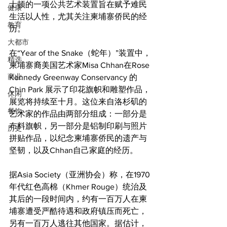
士顿的一项公共艺术装置旨在赋予难民
健康
生活以人性，尤其关注柬埔寨侨民的经
教育
历。
大都市
在“Year of the Snake（蛇年）”装置中，
精选
柬埔寨裔美国艺术家Misa Chhan在Rose 
商业
Kennedy Greenway Conservancy 的 
Chin Park 展示了印花旗帜和雕塑作品，
休闲
展览将持续至十月。这位来自洛杉矶的
餐饮
艺术家的作品由两部分组成：一部分是
布料旗帜，另一部分是铝制印刷与照片
历史
拼贴作品，以纪念柬埔寨侨民的遗产与
坚韧，以及Chhan自己家庭的经历。
据Asia Society（亚洲协会）称，在1970
年代红色高棉（Khmer Rouge）统治及
其后的一段时间内，约有一百万人在柬
埔寨遭受严酷待遇和政府镇压而死亡，
另有一百万人逃往其他国家。据估计，