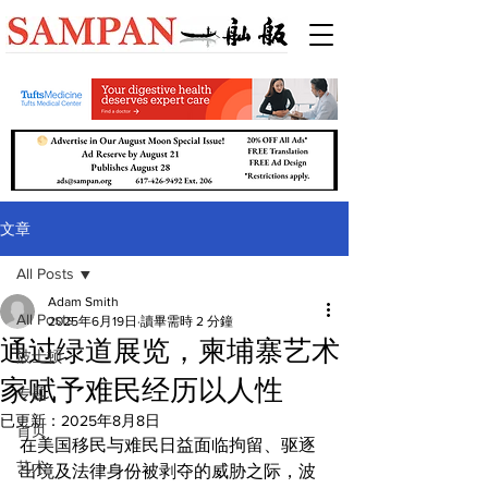
文章
All Posts
Adam Smith
All Posts
2025年6月19日
讀畢需時 2 分鐘
通过绿道展览，柬埔寨艺术
波士顿
家赋予难民经历以人性
专题
已更新：
2025年8月8日
首页
在美国移民与难民日益面临拘留、驱逐
艺术
出境及法律身份被剥夺的威胁之际，波