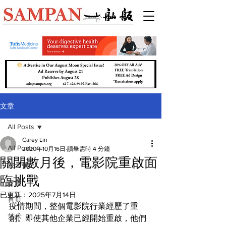
文章
All Posts
Carey Lin
All Posts
2020年10月16日
讀畢需時 4 分鐘
關閉數月後，電影院重啟面
波士顿
臨挑戰
专题
已更新：
2025年7月14日
首页
疫情期間，整個電影院行業經歷了重
艺术
創。即使其他企業已經開始重啟，他們