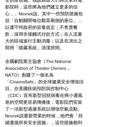
全防疫措施。我認為當人們再次來到電
影院時，這些將為他們建立更多的信
心，」Novrek說。其中一些預防措施包
括「自動關閉每位觀眾兩側的座位」，
以遵守州政府的容量規定；不售賣餐
飲；採用非接觸式付款方式；在人流量
大的區域進行主動消毒；以及在演出之
間用「噴霧系統」清潔房間。
全國劇院業主協會（The National 
Association of Theater Owners，
NATO）創建了一個名為
「CinemaSafe」的全球健康安全增強項
目。在美國疾病預防與控制中心
（CDC）宣布新型冠狀病毒在狹小通風
差的空間更容易傳播後，電影院們安裝
了一項新型過濾系統以增強空氣流動。 
Novrek說重新營業的時候，他們會「持
續遵循所有安全措施」，這些措施都列