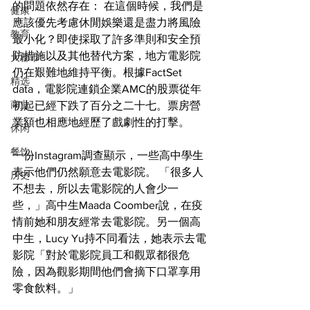
的問題依然存在： 在這個時候，我們是
健康
應該優先考慮休閒娛樂還是盡力將風險
教育
最小化？即使採取了許多準則和安全預
防措施以及其他替代方案，地方電影院
大都市
仍在艱難地維持平衡。根據FactSet 
精选
data，電影院連鎖企業AMC的股票從年
商业
初起已經下跌了百分之二十七。票房營
業額也相應地經歷了戲劇性的打擊。
休闲
餐饮
一份Instagram調查顯示，一些高中學生
表示他們仍然願意去電影院。 「很多人
历史
不想去，所以去電影院的人會少一
些，」高中生Maada Coomber說，在疫
情前她和朋友經常去電影院。另一個高
中生，Lucy Yu持不同看法，她表示去電
影院「對於電影院員工和觀眾都很危
險，因為觀影期間他們會摘下口罩享用
零食飲料。」