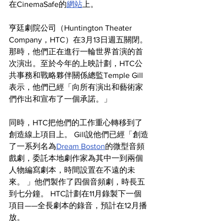
在CinemaSafe的
網站
上。
亨廷劇院公司（Huntington Theater 
Company，HTC）在3月13日週五關閉。
那時，他們正在進行一輪世界首演的首
次演出。至於今年的上映計劃，HTC公
共事務和戰略夥伴關係總監Temple Gill
表示，他們已經「向所有演出和藝術家
們作出和宣布了一個承諾。」
同時，HTC把他們的工作重心轉移到了
創造線上項目上。 Gill說他們已經「創造
了一系列名為
Dream Boston
的微型音頻
戲劇，委託本地劇作家為其中一到兩個
人物編寫劇本，時間設置在不遠的未
來。 」他們製作了四個音頻劇，時長五
到七分鐘。 HTC計劃在11月錄製下一個
項目——全長劇本的錄音，預計在12月播
放。