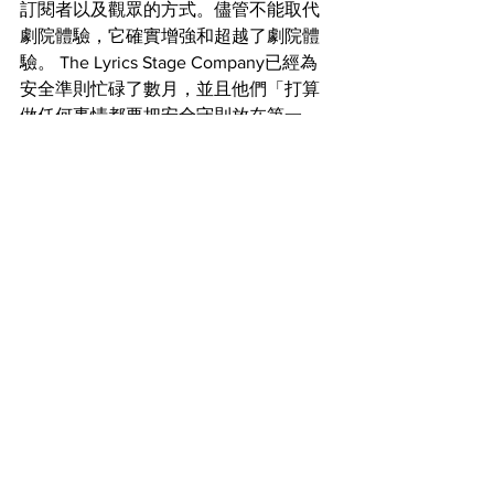
訂閱者以及觀眾的方式。儘管不能取代
劇院體驗，它確實增強和超越了劇院體
驗。 The Lyrics Stage Company已經為
安全準則忙碌了數月，並且他們「打算
做任何事情都要把安全守則放在第一
位，」O’Connor說。
電影院劇院在掙扎。 O'Connor總結說，
「我支持每家公司不得不做的那些決
定。這很複雜。這個經歷是獨特的，而
且很難。我認為在我們作出這些真正困
難的抉擇時，正是我們要相互支持的時
候。」