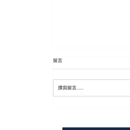
留言
狮之眼
撰寫留言......
​订阅我们的报纸