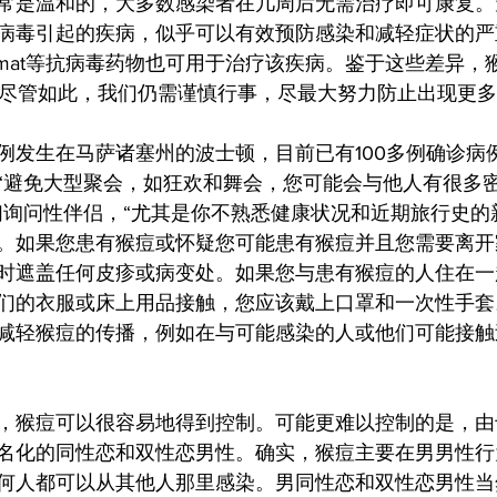
常是温和的，大多数感染者在几周后无需治疗即可康复。
病毒引起的疾病，似乎可以有效预防感染和减轻症状的严
Tecovirimat等抗病毒药物也可用于治疗该疾病。鉴于这些差
D”。尽管如此，我们仍需谨慎行事，尽最大努力防止出现更
例发生在马萨诸塞州的波士顿，目前已有100多例确诊病
“避免大型聚会，如狂欢和舞会，您可能会与他人有很多
们询问性伴侣，“尤其是你不熟悉健康状况和近期旅行史的
。如果您患有猴痘或怀疑您可能患有猴痘并且您需要离开
时遮盖任何皮疹或病变处。如果您与患有猴痘的人住在一
们的衣服或床上用品接触，您应该戴上口罩和一次性手套
减轻猴痘的传播，例如在与可能感染的人或他们可能接触
，猴痘可以很容易地得到控制。可能更难以控制的是，由
名化的同性恋和双性恋男性。确实，猴痘主要在男男性行
何人都可以从其他人那里感染。男同性恋和双性恋男性当