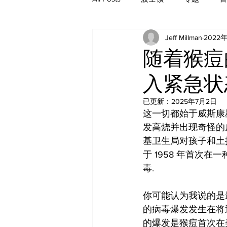
Jeff Millman
2022
历史
随着猴痘
入紧急状
已更新：
2025年7月2日
这一切都始于威斯康
发高烧并出现奇怪的
基卫生局对孩子和土
于 1958 年首次
毒.
你可能认为我说的是
的病毒爆发发生在将近二
的爆发是猴痘首次在