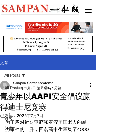
文章
All Posts
Sampan Correspondents
All Posts
2021年11月5日
讀畢需時 1 分鐘
青少年以AAPI安全倡议赢
波士顿
得迪士尼竞赛
专题
已更新：
2025年7月7日
首页
为了应对针对亚裔和亚裔美国老人的暴
艺术
力事件的上升，四名高中生筹集了4000