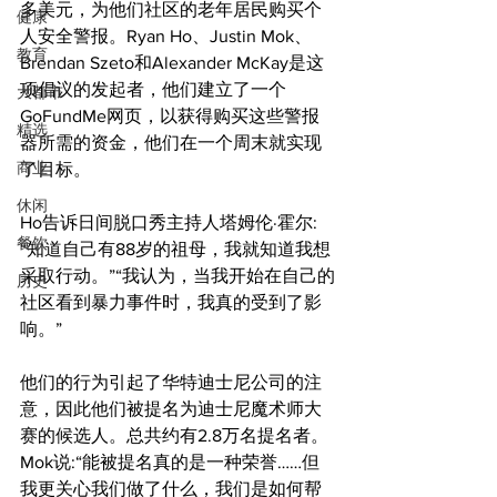
多美元，为他们社区的老年居民购买个
健康
人安全警报。Ryan Ho、Justin Mok、
教育
Brendan Szeto和Alexander McKay是这
项倡议的发起者，他们建立了一个
大都市
GoFundMe网页，以获得购买这些警报
精选
器所需的资金，他们在一个周末就实现
商业
了目标。
休闲
Ho告诉日间脱口秀主持人塔姆伦·霍尔:
餐饮
“知道自己有88岁的祖母，我就知道我想
采取行动。”“我认为，当我开始在自己的
历史
社区看到暴力事件时，我真的受到了影
响。”
他们的行为引起了华特迪士尼公司的注
意，因此他们被提名为迪士尼魔术师大
赛的候选人。总共约有2.8万名提名者。
Mok说:“能被提名真的是一种荣誉……但
我更关心我们做了什么，我们是如何帮