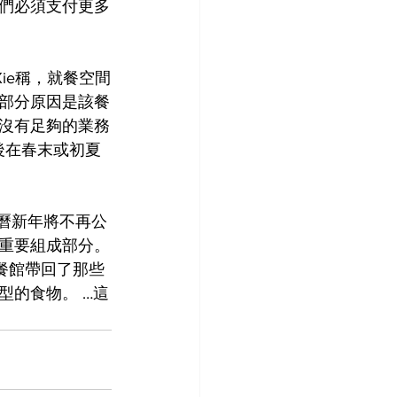
們必須支付更多
Xie稱，就餐空間
部分原因是該餐
沒有足夠的業務
後在春末或初夏
的農曆新年將不再公
重要組成部分。
多餐館帶回了那些
型的食物。 …這