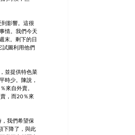
經受到影響。這很
事情。我們今天
賴週末。剩下的日
它試圖利用他們
，並提供特色菜
平時少。陳說，
0％來自外賣。
賣，而20％來
時，我們希望保
額下降了，與此