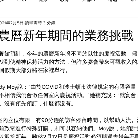
021年2月5日
讀畢需時 3 分鐘
農曆新年期間的業務挑戰
餐館預計，今年的農曆新年將不同於以往的慶祝活動。儘
找到使精神保持活力的方法，但許多宴會帶來可觀收入的
個假期大部分將在家裡舉行。
tty Moy說：“由於COVID和波士頓市法律規定的有限容
不相信我們會做任何室內慶祝活動。”她補充說：“就宴會
。沒有預先預訂，什麼都沒有。”
”，室內座位有限，有90分鐘的訪客停留時間，以幫助人流
前致電進行特殊訂購，則可以容納他們。Moy說，她預計
以迎接新年。雖然2月12日是慶祝活動必須與過去幾年不