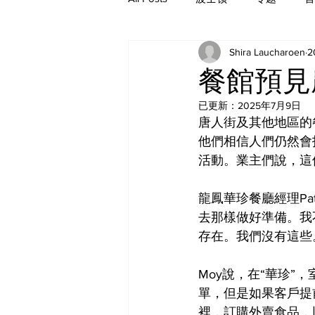
Shira Laucharoen
2
历史
餐館預見
已更新：
2025年7月9日
唐人街及其他地區的
他們相信人們仍然會
活動。業主們說，這
龍鳳華珍餐廳經理Pa
去那樣做好準備。我
存在。我們沒有這些
Moy說，在“華珍
單，但是如果客戶提
裡，訂購外賣食品，