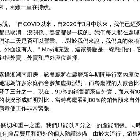
以來，困難一直在持續。
oy說。 “自COVID以來，自2020年3月中以來，我們已
都已取消。沒關係，春節都是一樣的。我們每天都在處理
們第二天是否可以營業。 …對於我們來說，我們真的依
。外面沒有人。” Moy補充說，這家餐廳是一線懸掛的，
包括外賣，外賣和戶外座位選擇。
素描湘湖南廚房，該餐廳將在農曆新年期間舉行室內座位
她認為許多家庭都會參加虛擬派對，而餐廳裡的人數會比
降了三分之一。現在，90％的銷售額來自外賣，而只有1
的狀況形成鮮明對比，當時餐廳看到80％的銷售額來自外
病毒使工作非常緊張。
要關切和重中之重。我們只能以四分之一的產能開張。同
 [有]食品費用和額外的個人防護裝備。由於大流行，銷售