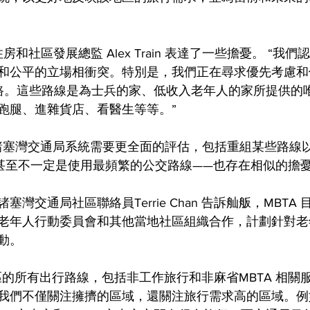
的住房和社區發展總監 Alex Train 表達了一些擔憂。 “
和公平的立場相衝突。特別是，我們正在尋求優先考慮和
2 路。這些路線是為士兵的家、低收入老年人的家所提供的
跑腿、進雜貨店、看醫生等等。”
麻薩諸塞灣交通局系統需要更全面的評估，包括重組某些路線
甚至不一定是使用最頻繁的公交路線——也存在相似的擔
灣交通局社區聯絡員Terrie Chan 告訴舢舨，MBTA
年人行動委員會和其他當地社區組織合作，計劃針對老​​​
動。
區的所有出行路線，包括非工作旅行和非麻省MBTA 相關
我們不僅關注擁擠的區域，還關注旅行需求高的區域。例