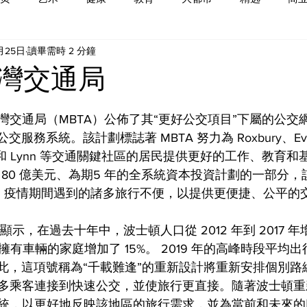
月25日
讀畢需時 2 分鐘
灣交通局
諸塞灣交通局（MBTA）公佈了其“更好公交項目”下屬的公
服務系統。該計劃標誌著 MBTA 努力為 Roxbury、Ever
tapan 和 Lynn 等交通關鍵社區的居民提供更好的工作、教
BTA 80 億美元、為期5 年的全系統資本投資計劃的一部分
-19 疫情期間遇到的諸多旅行不便，以提供更便捷、公平的
據顯示，在過去十年中，波士頓人口從 2012 年到 2017 年
 年，擁有車輛的家庭增加了 15%。 2019 年的高峰時段平均
%。對此，這項號稱為“千載難逢”的重新設計將重新安排個別
多乘客連接到快速公交，並使旅行更直接。隨著波士頓重新
統，以更好地反映該地區的旅行需求，並為當前和未來的