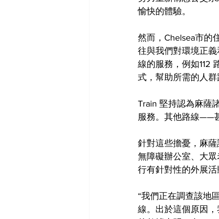
愉快的體驗。
然而，Chelsea市
往與我們對環境正義
線的服務，例如11
式，幫助所需的人群
Train 堅持認為
服務。其他路線——
針對這些擔憂，麻薩諸塞
無障礙辦公室、大眾老
行有針對性的外展活
“我們正在調查該地
線。出於這個原因，