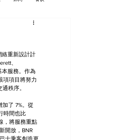
交網絡重新設計計
ett、
育和基本服務。作為
，該項項目將努力
交通秩序。
增加了 7%。從 
出行時間也比 
路線，將服務重點
開放，BNR 
巴士乘客創造更