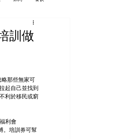
培訓做
忽略那些無家可
拉起自己並找到
不利於移民或窮
美福利會
束縛。培訓券可幫