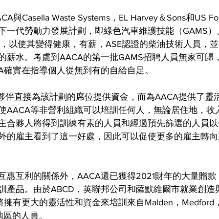
與Casella Waste Systems，EL Harvey＆Sons和US
下一代勞動力發展計劃，即綠色汽車維護技能（GAMS）。
訓，以使其變得健康，有薪，ASE認證的柴油技術人員，
的薪水。考慮到AACA的第一批GAMS招聘人員無家可歸
CA確實在指導個人從無到有的自給自足。
作夥伴直接為該計劃的席位提供資金，而為AACA提供了靈
使AACA等非營利組織可以培訓任何人，無論居住地，收
主合夥人將得到訓練有素的人員和經過預先篩選的人員以
外的雇主看到了這一好處，因此可以促使更多的雇主轉向
互惠互利的關係外，AACA還已獲得2021財年的大量贈
訓產品。由於ABCD，英聯邦公司和薩默維爾市就業創造
擁有更大的靈活性和資金來培訓來自Malden，Medford，Ev
其他地區的人員。