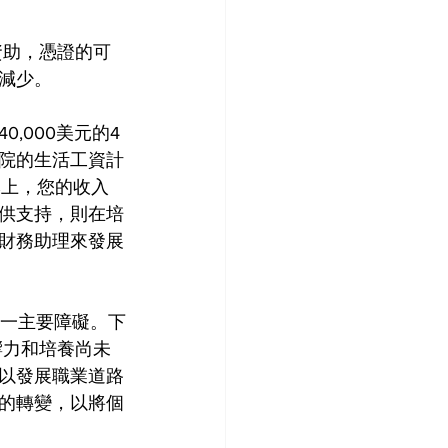
的資助，憑證的可
減少。
,000美元的4
院的生活工資計
本上，您的收入
供支持，則在培
財務助理來發展
這一主要障礙。下
響力和培養尚未
以發展職業道路
的轉變，以將個