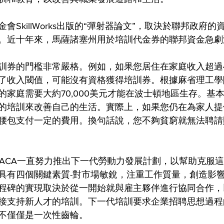
會SkillWorks出版的“彈射器論文”，取決於聯邦政府
。近十年來，馬薩諸塞州用於培訓代金券的聯邦資金急劇
訓券的門檻非常嚴格。例如，如果您居住在家庭收入超過40
了收入閾值，可能沒有資格獲得培訓券。根據麻省理工學
的家庭需要大約70,000美元才能在波士頓地區生存。基
的培訓來改善自己的生活。實際上，如果您仍在為家人提
腰包支付一定的費用。換句話說，您不夠貧窮就無法聘請
，AACA一直努力推出下一代勞動力發展計劃，以幫助克服
具有四個關鍵素質-對市場敏銳，注重工作質量，創造影
程碑的實現取決於從一開始就與雇主夥伴進行協同合作，
接支持新人才的培訓。下一代培訓要求企業招聘思想過程
不僅僅是一次性齒輪。