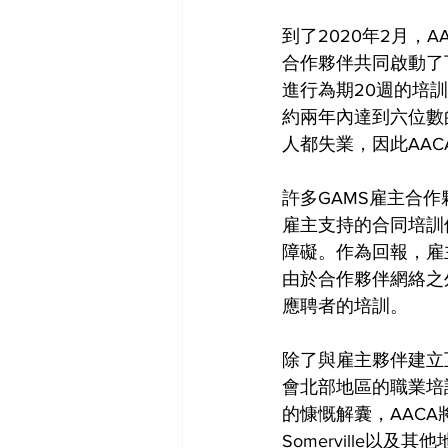
到了2020年2月，AACA
合作夥伴共同啟動了
進行為期20週的培
約兩年內達到六位數
人都失業，因此AA
許多GAMS雇主合
雇主支持的合同培訓
障礙。作為回報，雇
由於合作夥伴網絡之
應聘者的培訓。
除了與雇主夥伴建立
會北部地區的職業培
的慷慨解囊，AACA將
Somerville以及