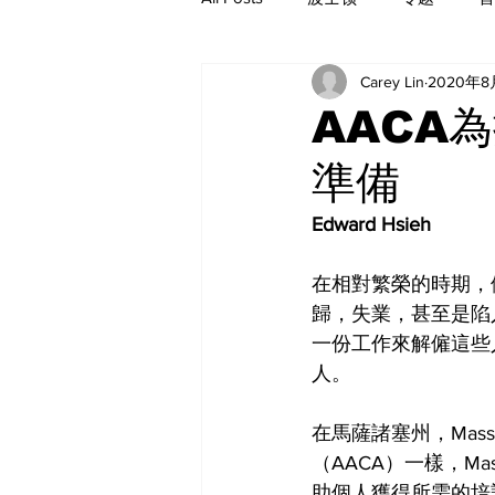
Carey Lin
2020年8
历史
AACA
準備
Edward Hsieh
在相對繁榮的時期，
歸，失業，甚至是陷
一份工作來解僱這些
人。
在馬薩諸塞州，Mas
（AACA）一樣，M
助個人獲得所需的培