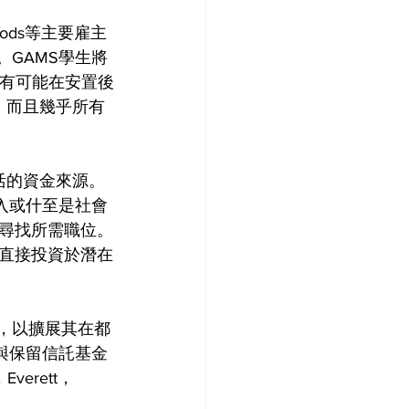
 Foods等主要雇主
GAMS學生將
並有可能在安置後
，而且幾乎所有
活的資金來源。
入或什至是社會
尋找所需職位。
直接投資於潛在
款，以擴展其在都
與保留信託基金
erett，