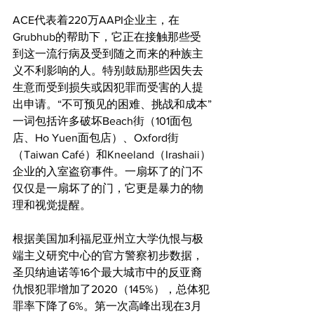
ACE代表着220万AAPI企业主，在
Grubhub的帮助下，它正在接触那些受
到这一流行病及受到随之而来的种族主
义不利影响的人。特别鼓励那些因失去
生意而受到损失或因犯罪而受害的人提
出申请。“不可预见的困难、挑战和成本”
一词包括许多破坏Beach街（101面包
店、Ho Yuen面包店）、Oxford街
（Taiwan Café）和Kneeland（Irashaii）
企业的入室盗窃事件。一扇坏了的门不
仅仅是一扇坏了的门，它更是暴力的物
理和视觉提醒。
根据美国加利福尼亚州立大学仇恨与极
端主义研究中心的官方警察初步数据，
圣贝纳迪诺等16个最大城市中的反亚裔
仇恨犯罪增加了2020（145%），总体犯
罪率下降了6%。第一次高峰出现在3月