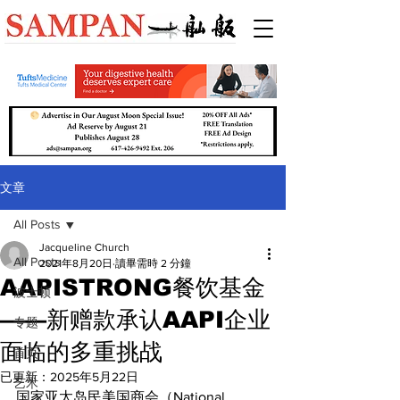
文章
All Posts
Jacqueline Church
All Posts
2021年8月20日
讀畢需時 2 分鐘
AAPISTRONG餐饮基金
波士顿
——新赠款承认AAPI企业
专题
面临的多重挑战
首页
已更新：
2025年5月22日
艺术
国家亚太岛民美国商会（National 