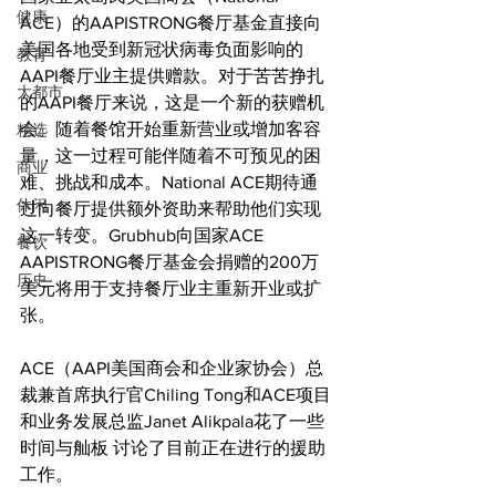
健康
ACE）的AAPISTRONG餐厅基金直接向
美国各地受到新冠状病毒负面影响的
教育
AAPI餐厅业主提供赠款。对于苦苦挣扎
大都市
的AAPI餐厅来说，这是一个新的获赠机
会。随着餐馆开始重新营业或增加客容
精选
量，这一过程可能伴随着不可预见的困
商业
难、挑战和成本。National ACE期待通
休闲
过向餐厅提供额外资助来帮助他们实现
这一转变。Grubhub向国家ACE 
餐饮
AAPISTRONG餐厅基金会捐赠的200万
历史
美元将用于支持餐厅业主重新开业或扩
张。
ACE（AAPI美国商会和企业家协会）总
裁兼首席执行官Chiling Tong和ACE项目
和业务发展总监Janet Alikpala花了一些
时间与舢板 讨论了目前正在进行的援助
工作。