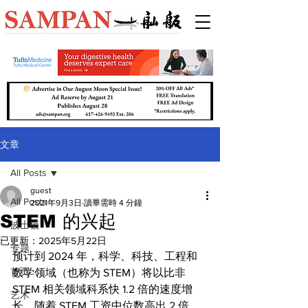
文章
All Posts
guest
All Posts
2021年9月3日
讀畢需時 4 分鐘
STEM 的兴起
波士顿
已更新：
2025年5月22日
专题
预计到 2024 年，科学、科技、工程和
首页
数学领域（也称为 STEM）将以比非 
STEM 相关领域科系快 1.2 倍的速度增
艺术
长。随着 STEM 工资中位数高出 2 倍，