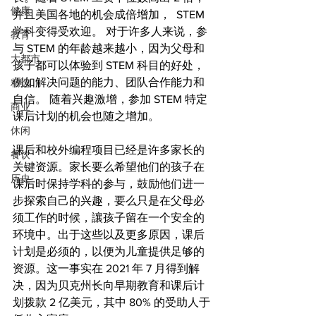
健康
并且美国各地的机会成倍增加，  STEM 
学科变得受欢迎。 对于许多人来说，参
教育
与 STEM 的年龄越来越小，因为父母和
大都市
孩子都可以体验到 STEM 科目的好处，
例如解决问题的能力、团队合作能力和
精选
自信。 随着兴趣激增，参加 STEM 特定
商业
课后计划的机会也随之增加。
休闲
课后和校外编程项目已经是许多家长的
餐饮
关键资源。家长要么希望他们的孩子在
历史
课后时保持学科的参与，鼓励他们进一
步探索自己的兴趣，要么只是在父母必
须工作的时候，讓孩子留在一个安全的
环境中。出于这些以及更多原因，课后
计划是必须的，以便为儿童提供足够的
资源。这一事实在 2021 年 7 月得到解
决，因为贝克州长向早期教育和课后计
划拨款 2 亿美元，其中 80% 的受助人于