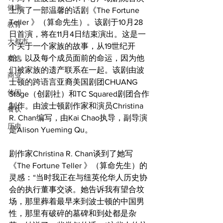
健康
上演了一部温馨的话剧《The Fortune 
Teller 》（算命先生）。该剧于10月28
教育
日首演，将在11月4日结束演出。这是一
大都市
个关于一个家族的故事，从19世纪开
始，以及每个成员面前的命运，因为他
精选
们被家族的遗产联系在一起。该剧由波
商业
士顿的跨语言亚裔美国剧团CHUANG 
休闲
Stage（创剧社）和TC Squared剧团合作
制作。由波士顿剧作家和演员Christina 
餐饮
R. Chan编写，由Kai Chao执导，副导演
历史
是Alison Yueming Qu。
剧作家Christina R. Chan谈到了她写
《The Fortune Teller 》（算命先生）的
灵感：“当时我正在与纽英伦华人历史协
会的执行董事交谈。她告诉我有望合坟
场，那里葬着最早来到波士顿的中国男
性，那里有破碎的墓碑和到处都是杂