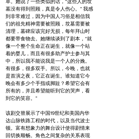
草。她说了一些类似的话，“这些人的坟
墓没有得到照顾，真是令人伤心。” 我感
到非常难过，因为中国人习俗是相信我
们的祖先精神需要被照顾，坟墓需要被
清理，墓碑应该完好无损，每年拜山时
都要带食物去。她继续谈到了剧本，“就
像一个整个生命正在诞生，就像一个站
着的婴儿，而且有很多助产护士参与其
中，所以我不能说我是一个人的分娩。
有很多，很多双手。所以，今晚，也就
是首演之夜，它正在诞生。谁知道它今
晚会有多少个手指或脚趾？希望它会有
所有的，并且希望能听到它的哭声，看
到它的笑容。”
该剧交替展示了中国19世纪和美国内华
达山脉铁路工程的时代，以及当代波士
顿。富有想象力的舞台设计使得剧情来
回切换顺畅。角色之间复杂的关系表现